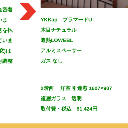
全密着
YKKap プラマードU
いま
木目ナチュラル
意を払
遮熱LOWEBL
ていま
アルミスペーサー
窓)は
ガス なし
付調整
2階西 洋室 引違窓 1607×907
複層ガラス 透明
取付費・税込 61,424円