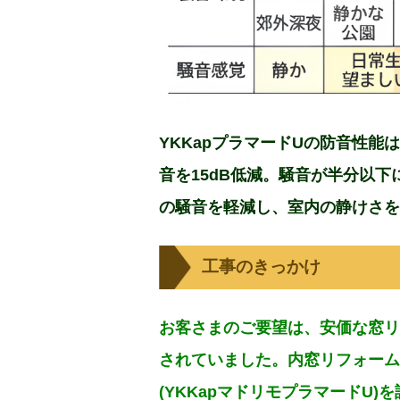
YKKapプラマードUの防音性
音を15dB低減。騒音が半分以
の騒音を軽減し、室内の静けさを
工事のきっかけ
お客さまのご要望は、安価な窓リ
されていました。内窓リフォーム
(
YKKapマドリモプラマードU
)