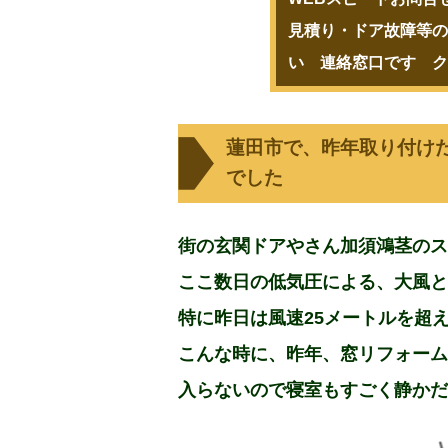
見積り・ドア故障等の
い 連絡窓口です ク
蓮田市で、昨年取り付け
でした
街の玄関ドアやさん加須鴻茎のス
ここ数日の低気圧による、大風と
特に昨日は風速25メートルを超
こんな時に、昨年、窓リフォーム
入らないので寝室もすごく静かだ