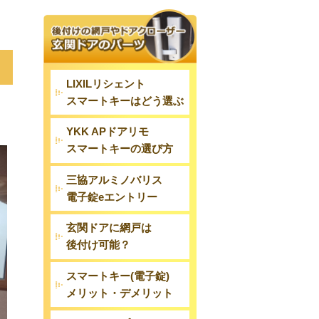
LIXILリシェント
スマートキーはどう選ぶ
YKK APドアリモ
スマートキーの選び方
三協アルミノバリス
電子錠eエントリー
玄関ドアに網戸は
後付け可能？
スマートキー(電子錠)
メリット・デメリット