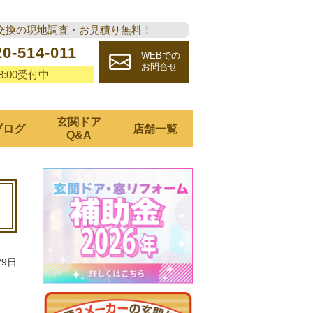
交換の現地調査・お見積り無料！
20-514-011
WEBでの
お問合せ
18:00受付中
玄関ドア
ブログ
店舗一覧
Q&A
29日