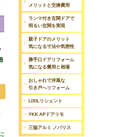
メリットと交換費用
ランマ付き玄関ドアで
明るい玄関を実現
親子ドアのメリット
気になる寸法や気密性
の
囲
勝手口ドアリフォーム
気になる費用と相場
おしゃれで洋風な
引き戸へリフォーム
LIXILリシェント
に
YKK APドアリモ
三協アルミ ノバリス
に