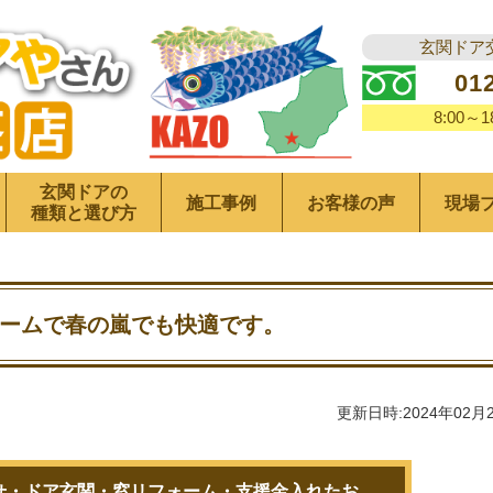
玄関ドア
01
8:00～
玄関ドアの
施工事例
お客様の声
現場
種類と選び方
ームで春の嵐でも快適です。
更新日時:2024年02月
せ・ドア玄関・窓リフォーム・支援金入れたお