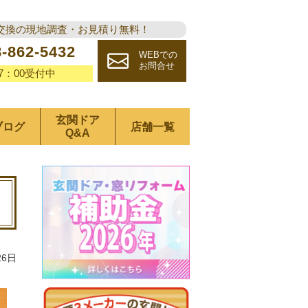
交換の現地調査・お見積り無料！
8-862-5432
WEBでの
お問合せ
17：00受付中
玄関ドア
ブログ
店舗一覧
Q&A
26日