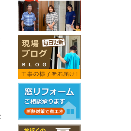
伝
り
室