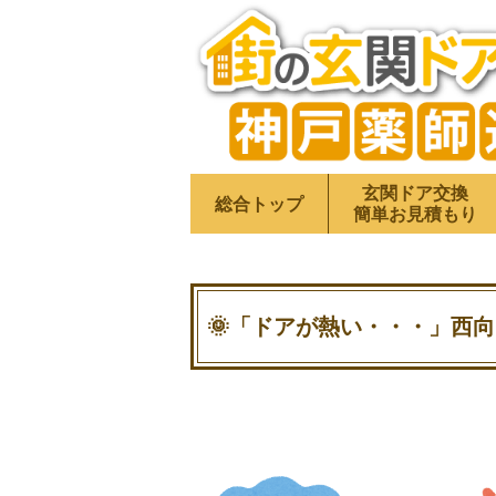
玄関ドア交換
総合トップ
簡単お見積もり
🌞「ドアが熱い・・・」西