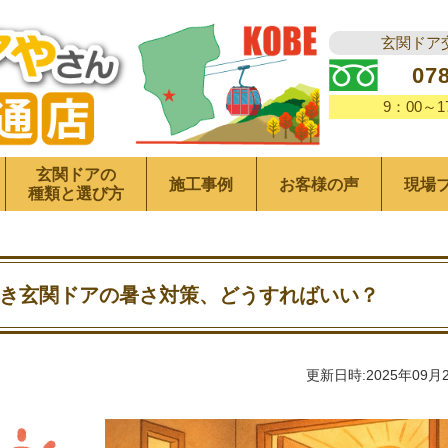
玄関ドア
07
9：00～
玄関ドアの
施工事例
お客様の声
現場
種類と選び方
向き玄関ドアの暑さ対策、どうすればいい？
更新日時:2025年09月