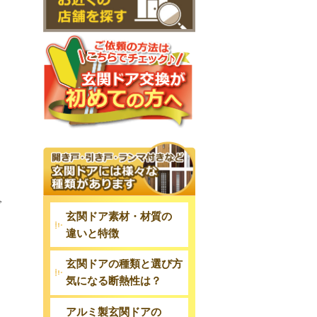
で
玄関ドア素材・材質の
違いと特徴
玄関ドアの種類と選び方
気になる断熱性は？
ま
アルミ製玄関ドアの