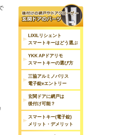
で
LIXILリシェント
スマートキーはどう選ぶ
YKK APドアリモ
スマートキーの選び方
三協アルミノバリス
電子錠eエントリー
玄関ドアに網戸は
後付け可能？
リ
スマートキー(電子錠)
メリット・デメリット