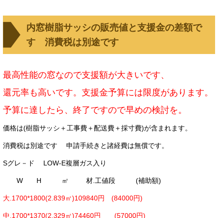
内窓樹脂サッシの販売値と支援金の差額で
す 消費税は別途です
最高性能の窓なので支援額が大きいです、
還元率も高いです。支援金予算には限度があります。
予算に達したら、終了ですので早めの検討を。
価格は(樹脂サッシ＋工事費＋配送費＋採寸費)が含まれます。
消費税は別途です
申請手続きと諸経費は無償です。
Sグレ－ド
LOW-E複層ガス入り
W H ㎡ 材.工値段 (補助額)
大.1700*1800(2.839㎡)109840円 (84000円)
中.1700*1370(2.329㎡)74460円 (57000円)