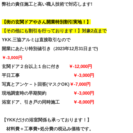
弊社の責任施工と高い職人技術
で対応します!
【街の玄関ドアやさん開業特別割引実地！】
【その他にも
割引を行っております！】対象2点まで
YKK.三協アルミは直接取引なので
開業
にあたり
特別値引き
（2023年12月31日まで)
￥-3,000円
玄関ドア２台以上１台に付き
￥-12,000円
平日工事
￥-3,000円
写真とアンケ－ト回答
(マスクOK)
￥-7,000円
現地調査時の早期契約
￥-3,000円
浴室ドア、引き戸の同時施工
￥-8,000円
【YKKだけの浴室関係も承っております！】
材料費＋工事費+処分費の税込み価格です。