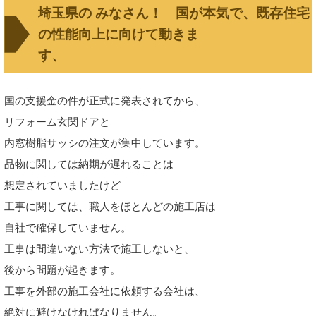
埼玉県の みなさん！ 国が本気で、既存住宅
の性能向上に向けて動きま
す、
国の支援金の件が正式に発表されてから、
リフォーム玄関ドアと
内窓樹脂サッシの
注文が
集中しています。
品物に関しては納期が遅れることは
想定されていましたけど
工事に関しては、
職
人
をほとんどの施工店は
自社で確保していません。
工事は間違いない方法で
施工しないと、
後から
問題が起きます。
工事を
外部の施工会社に依頼する会社
は、
絶対に避けなければなりません。