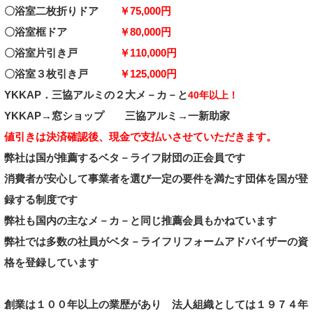
〇
浴室二枚折りドア
￥75,000
円
〇
浴室框ドア
￥80,000
円
〇
浴室片引き戸
￥110,000
円
〇
浴室３枚
引き戸
￥125,000
円
YKKAP．三協
アルミ
の２大メ－カ－と
40年以上！
YKKAP→
窓ショップ
三協アルミ
→一新助家
値引きは決済確認後、現金で支払いさせていただきます
。
弊社は国が推薦するベタ－ライフ財団の正会員です
消費者が安心して事業者を選び一定の要件を満たす
団体を
国が登
録する制度
です
弊社も国内の主なメ－カ－と同じ推薦会員もかねています
弊社では多数の社員がベタ－ライフリフォーム
アドバイザーの資
格を登録しています
創業は１００年以上の業歴があり
法人組織としては１９７
４年