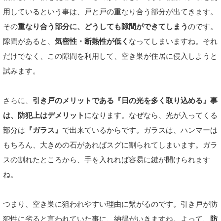
用しているという事は、戸と戸の重なり合う部分が出てきます。
その
重なり合う部分に、どうしても隙間ができてしまう
のです。
隙間があると、
気密性・断熱性が低く
なってしまいますね。それ
だけでなく、この隙間を利用して、空き巣が住居に侵入しようと
試みます。
さらに、
引き戸のメリットである『日の光を多く取り込める』事
は、防犯上はデメリット
になります。なぜなら、光が入ってくる
部分は
『ガラス』
で出来ているからです。ガラスは、ハンマーは
もちろん、大きめの石があればスグに割られてしまいます。ガラ
スの割れたところから、手を入れれば容易に鍵が開けられます
ね。
つまり、空き巣に狙われやすい理由に繋がるのです。引き戸が防
犯性に劣ると言われていた事に、納得がいきますね。よって、
防