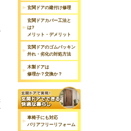
玄関ドアの建付け修理
玄関ドアカバー工法と
り
は?
か
メリット・デメリット
タ
玄関ドアのゴムパッキン
外れ・劣化の対処方法
木製ドアは
修理か？交換か？
状
ン
。
車椅子にも対応
バリアフリーリフォーム