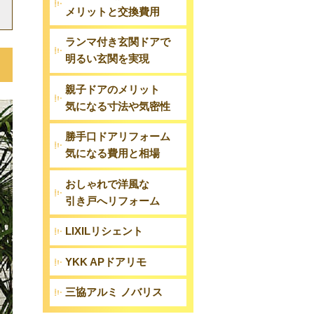
メリットと交換費用
ランマ付き玄関ドアで
明るい玄関を実現
親子ドアのメリット
気になる寸法や気密性
勝手口ドアリフォーム
気になる費用と相場
おしゃれで洋風な
引き戸へリフォーム
LIXILリシェント
YKK APドアリモ
三協アルミ ノバリス