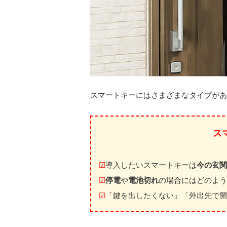
スマートキーにはさまざまなタイプがあ
ス
☑
導入したいスマートキーは
今の玄関
☑
停電
や
電池切れ
の場合にはどのよう
☑
「鍵を出したくない」「外出先で開