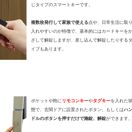
じタイプのスマートキーです。
複数枚発行して家族で使える
点や、日常生活に取
入れやすいのが特徴で、基本的にはカードキーを
ざして解錠しますが、差し込んで解錠したりする
イプもあります。
ポケットや鞄に
リモコンキー
や
タグキー
を入れた
態で、玄関ドアに設置されたボタン、もしくは
ハ
ドルのボタンを押すだけで施錠、解錠
ができます