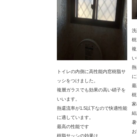
洗
樹
複
い
熱
トイレの内側に高性能
内窓樹脂サ
に
ッシ
をつけました。
最
複層ガラスでも効果の高い硝子を
樹
いいます。
家
熱還流率が1.5以下なので快適性能
結
に適しています。
暑
最高の性能です
お
樹脂サッシの効果は