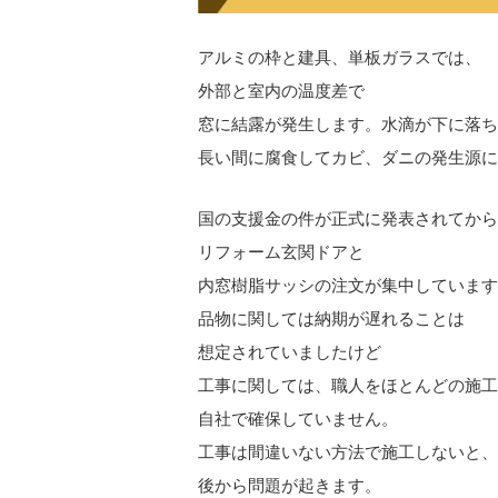
アルミの枠と建具、単板ガラスでは、
外部と室内の温度差で
窓に結露が発生します。水滴が下に落ち
長い間に腐食してカビ、ダニの発生源に
国の支援金の件が正式に発表されてから
リフォーム玄関ドアと
内窓樹脂サッシの
注文が
集中しています
品物に関しては納期が遅れることは
想定されていましたけど
工事に関しては、
職
人
をほとんどの施工
自社で確保していません。
工事は間違いない方法で
施工しないと、
後から
問題が起きます。