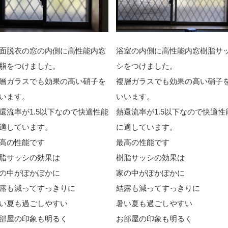
面脱衣
の窓の内側に高性能
内窓
浴室
の内
側に高性能
内窓樹脂サ
脂
をつけました。
シ
をつけました。
層ガラスでも効果の高い硝子を
複層ガラスでも効果の高い硝子
います。
いいます。
還流率が1.5以下なので快適性能
熱還流率が1.5以下なので快適性
適しています。
に適しています。
高の性能です
最高の性能です
脂サッシの効果は
樹脂サッシの効果は
の中がぽかぽかに
家の中がぽかぽかに
露も減ってすっきりに
結露も減ってすっきりに
い夏も過ごしやすい
暑い夏も過ごしやすい
部屋の印象も明るく
お部屋の印象も明るく