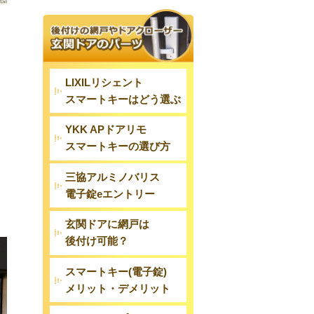
LIXILリシェント
スマートキーはどう選ぶ
YKK APドアリモ
スマートキーの選び方
三協アルミノバリス
電子錠eエントリー
玄関ドアに網戸は
後付け可能？
スマートキー(電子錠)
メリット・デメリット