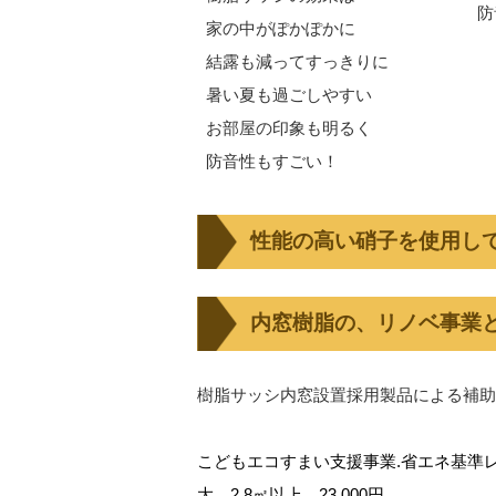
防
家の中がぽかぽかに
結露も減ってすっきりに
暑い夏も過ごしやすい
お部屋の印象も明るく
防音性もすごい！
性能の高い硝子を使用し
内窓樹脂の、リノベ事業
樹脂サッシ内窓設置採用製品による補助
こどもエコすまい支援事業.省エネ基準レベ
大 2.8㎡以上 23,000円