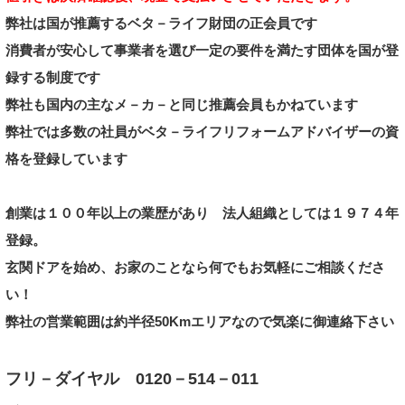
弊社は国が推薦するベタ－ライフ財団の正会員です
消費者が安心して事業者を選び一定の要件を満たす
団体を
国が登
録する制度
です
弊社も国内の主なメ－カ－と同じ推薦会員もかねています
弊社では多数の社員がベタ－ライフリフォーム
アドバイザーの資
格を登録しています
創業は１００年以上の業歴があり
法人組織としては１９７
４年
登録。
玄関ドアを始め、お家のことなら何でもお気軽にご相談くださ
い！
弊社の営業範囲は約半径50Kmエリアなので気楽に御
連絡下さい
フリ－ダイヤル 0120－514－011