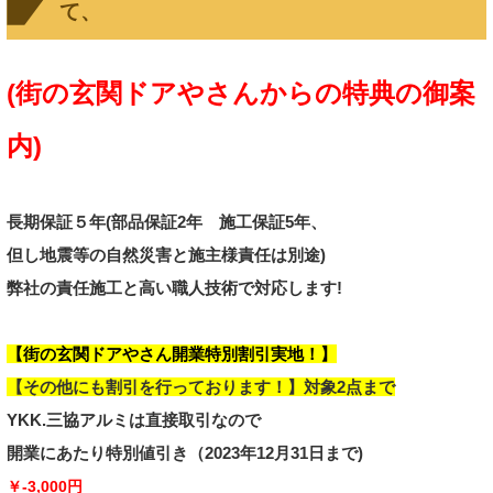
て、
(街の玄関ドアやさんからの特典の御案
内)
長期保証５年(部品保証
2年
施工保証5年、
但し地震等の自然災害と施主様責任は別途
)
弊社の責任施工と高い職人技術
で対応します!
【街の玄関ドアやさん開業特別割引実地！】
【その他にも
割引を行っております！】対象2点まで
YKK.三協アルミは直接取引なので
開業
にあたり
特別値引き
（2023年12月31日まで)
￥-3,000円