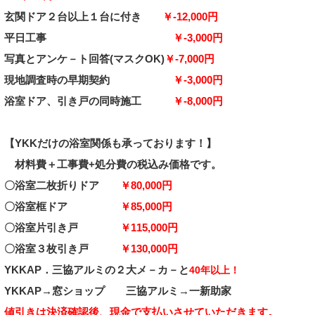
玄関ドア２台以上１台に付き
￥-12,000円
平日工事
￥-3,000円
写真とアンケ－ト回答
(マスクOK)
￥-7,000円
現地調査時の早期契約
￥-3,000円
浴室ドア、引き戸の同時施工
￥-8,000円
【YKKだけの浴室関係も承っております！】
材料費＋工事費+処分費の税込み価格です。
〇
浴室二枚折りドア
￥80,000
円
〇
浴室框ドア
￥85,000
円
〇
浴室片引き戸
￥115,000
円
〇
浴室３枚
引き戸
￥130,000
円
YKKAP．三協
アルミ
の２大メ－カ－と
40年以上！
YKKAP→
窓ショップ
三協アルミ
→一新助家
値引きは決済確認後、現金で支払いさせていただきます
。