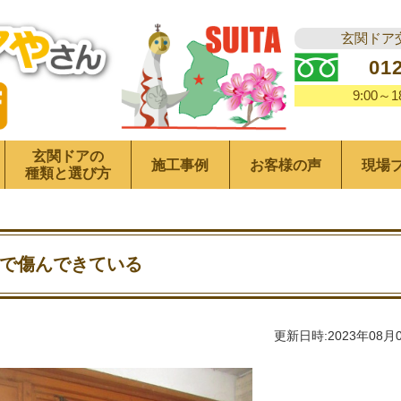
玄関ドア
01
9:00～
玄関ドアの
施工事例
お客様の声
現場
種類と選び方
で傷んできている
更新日時:2023年08月