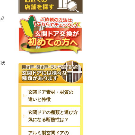
収さ
る状
玄関ドア素材・材質の
違いと特徴
玄関ドアの種類と選び方
気になる断熱性は？
アルミ製玄関ドアの