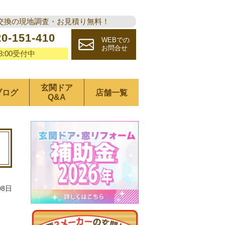
交換の現地調査・お見積り無料！
20-151-410
WEBでの
お問合せ
18:00受付中
玄関ドア
ブログ
店舗一覧
Q&A
08日