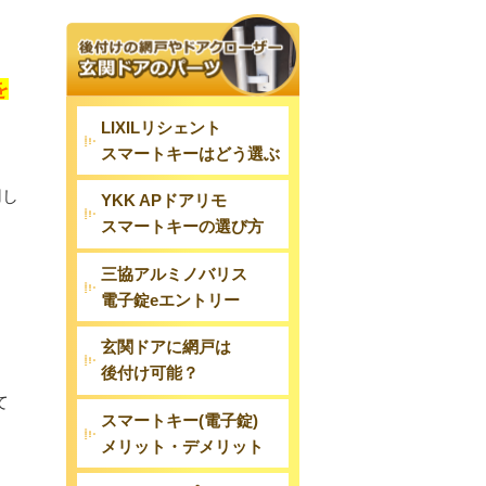
を
LIXILリシェント
スマートキーはどう選ぶ
用し
YKK APドアリモ
スマートキーの選び方
三協アルミノバリス
電子錠eエントリー
玄関ドアに網戸は
後付け可能？
て
スマートキー(電子錠)
メリット・デメリット