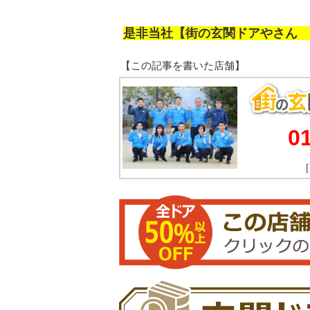
是非当社【街の玄関ドアやさん 
0
［