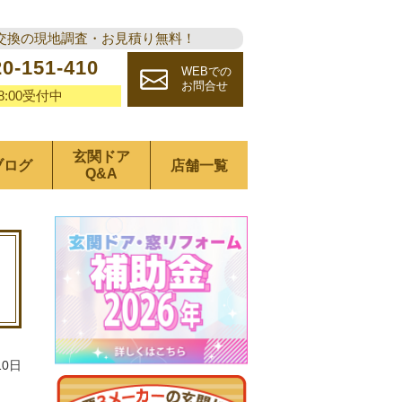
交換の現地調査・お見積り無料！
20-151-410
WEBでの
お問合せ
18:00受付中
玄関ドア
ブログ
店舗一覧
Q&A
10日