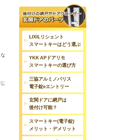
LIXILリシェント
スマートキーはどう選ぶ
にな
YKK APドアリモ
スマートキーの選び方
三協アルミノバリス
同じ
電子錠eエントリー
玄関ドアに網戸は
後付け可能？
スマートキー(電子錠)
メリット・デメリット