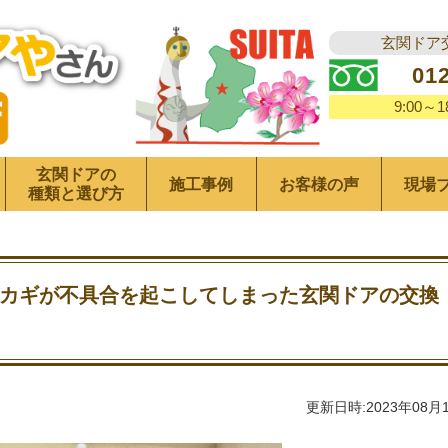
玄関ドア
01
9:00～
玄関ドアの
施工事例
お客様の声
現場
種類と選び方
カギが不具合を起こしてしまった玄関ドアの交換
更新日時:2023年08月