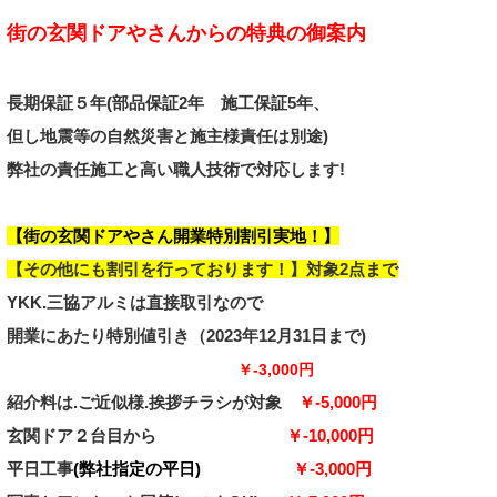
街の玄関ドアやさんからの特典の御案内
長期保証５年(部品保証
2年
施工保証5年、
但し地震等の自然災害と施主様責任は別途
)
弊社の責任施工と高い職人技術
で対応します!
【街の玄関ドアやさん開業特別割引実地！】
【その他にも
割引を行っております！】対象2点まで
YKK.三協アルミは直接取引なので
開業
にあたり
特別値引き
（2023年12月31日まで)
￥-3,000円
紹介料は.ご近似様.挨拶チラシが対象
￥-5,000円
玄関ドア２台目から
￥-10,000円
平日工事
(弊社指定の平日)
￥-3,000円