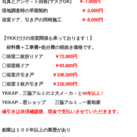
写真とアンケ－ト回答
(マスクOK)
￥-7,000円
現地調査時の早期契約
￥-3,000円
浴室ドア、引き戸の同時施工
￥-8,000円
【YKKだけの浴室関係も承っております！】
材料費＋工事費+処分費の税抜き価格です。
〇
浴室二枚折りドア
￥72,800円
〇
浴室框ドア
￥83,600
円
〇
浴室片引き戸
￥106,500
円
〇
浴室３枚片引き戸
￥130,000
円
YKKAP．三協
アルミ
の２大メ－カ－と
40年以上！
YKKAP→
窓ショップ
三協アルミ
→一新助家
値引きは決済確認後、現金で支払いさせていただきます
。
創業は１００年以上の業歴があり