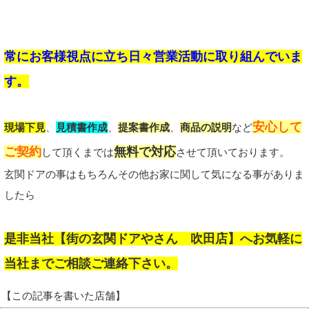
常にお客様視点に立ち日々営業活動に取り組んでいま
す。
安心して
現場下見
、
見積書作成
、
提案書作成
、
商品の説明
など
ご契約
無料で対応
して頂くまでは
させて頂いております。
玄関ドアの事はもちろんその他お家に関して気になる事がありま
したら
是非当社【街の玄関ドアやさん 吹田店】へお気軽に
当社までご相談ご連絡下さい。