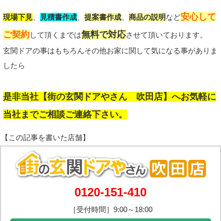
安心して
現場下見
、
見積書作成
、
提案書作成
、
商品の説明
など
ご契約
無料で対応
して頂くまでは
させて頂いております。
玄関ドアの事はもちろんその他お家に関して気になる事がありま
したら
是非当社【街の玄関ドアやさん 吹田店】へお気軽に
当社までご相談ご連絡下さい。
0120-151-410
［受付時間］9:00～18:00