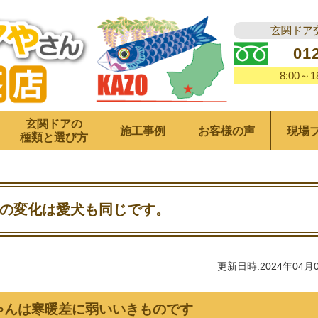
玄関ドア
01
8:00～
玄関ドアの
施工事例
お客様の声
現場
種類と選び方
の変化は愛犬も同じです。
更新日時:2024年04月
ゃんは寒暖差に弱いいきものです