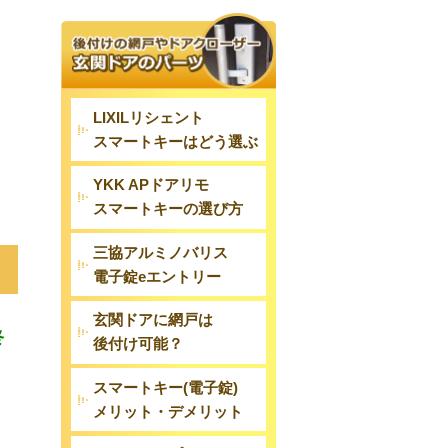
LIXILリシェント
スマートキーはどう選ぶ
に
YKK APドアリモ
スマートキーの選び方
三協アルミノバリス
電子錠eエントリー
玄関ドアに網戸は
終
後付け可能？
スマートキー(電子錠)
メリット・デメリット