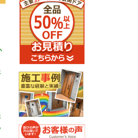
フ
い
体
、
、
体
め