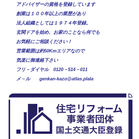
アドバイザーの資格を登録しています
創業は１００年以上の業歴があり
法人組織としては１９７４年登録。
玄関ドアを始め、お家のことなら何でも
お気軽にご相談ください！
営業範囲は約50Kmエリアなので
気楽に御連絡下さい
フリ－ダイヤル 0120－514－011
メ－ル genkan‐kazo@atlas.plala