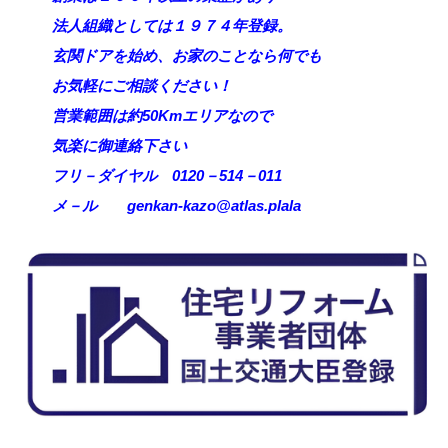
法人組織としては１９７４年登録。
玄関ドアを始め、お家のことなら何でも
お気軽にご相談ください！
営業範囲は約50Kmエリアなので
気楽に御連絡下さい
フリ－ダイヤル 0120－514－011
メ－ル genkan‐kazo@atlas.plala