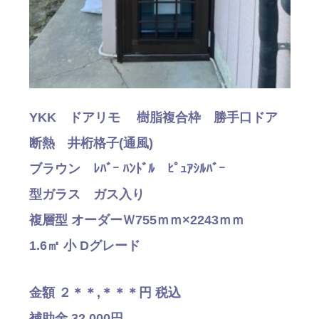
YKK ドアリモ 樹脂複合枠 勝手口ドア
断熱 井桁格子(通風)
ブラウン ﾚﾊﾞｰ ﾊﾝﾄﾞﾙ ﾋﾟｭｱｼﾙﾊﾞｰ
型ガラス ガス入り
複層型 オーダーＷ755ｍｍ×2243ｍｍ
1.6㎡ 小 Dグレード
金額 ２＊＊,＊＊＊円 税込
補助金 32,000円