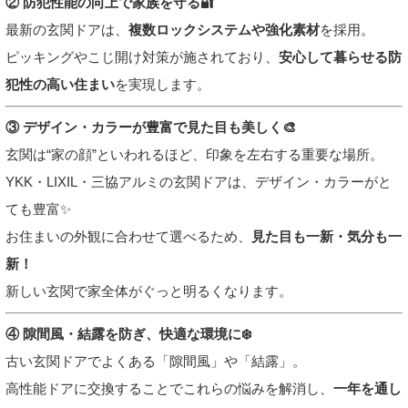
② 防犯性能の向上で家族を守る🔐
最新の玄関ドアは、
複数ロックシステムや強化素材
を採用。
ピッキングやこじ開け対策が施されており、
安心して暮らせる防
犯性の高い住まい
を実現します。
③ デザイン・カラーが豊富で見た目も美しく🎨
玄関は“家の顔”といわれるほど、印象を左右する重要な場所。
YKK・LIXIL・三協アルミの玄関ドアは、デザイン・カラーがと
ても豊富✨
お住まいの外観に合わせて選べるため、
見た目も一新・気分も一
新！
新しい玄関で家全体がぐっと明るくなります。
④ 隙間風・結露を防ぎ、快適な環境に❄️
古い玄関ドアでよくある「隙間風」や「結露」。
高性能ドアに交換することでこれらの悩みを解消し、
一年を通し