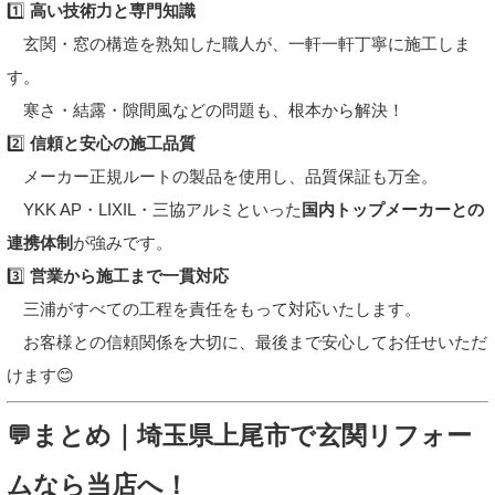
1️⃣
高い技術力と専門知識
玄関・窓の構造を熟知した職人が、一軒一軒丁寧に施工しま
す。
寒さ・結露・隙間風などの問題も、根本から解決！
2️⃣
信頼と安心の施工品質
メーカー正規ルートの製品を使用し、品質保証も万全。
YKK AP・LIXIL・三協アルミといった
国内トップメーカーとの
連携体制
が強みです。
3️⃣
営業から施工まで一貫対応
三浦がすべての工程を責任をもって対応いたします。
お客様との信頼関係を大切に、最後まで安心してお任せいただ
けます😊
💬まとめ｜埼玉県上尾市で玄関リフォー
ムなら当店へ！