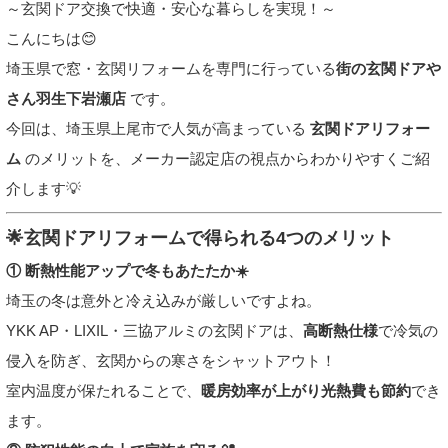
～玄関ドア交換で快適・安心な暮らしを実現！～
こんにちは😊
埼玉県で窓・玄関リフォームを専門に行っている
街の玄関ドアや
さん羽生下岩瀬店
です。
今回は、埼玉県上尾市で人気が高まっている
玄関ドアリフォー
ム
のメリットを、メーカー認定店の視点からわかりやすくご紹
介します💡
🌟玄関ドアリフォームで得られる4つのメリット
① 断熱性能アップで冬もあたたか☀️
埼玉の冬は意外と冷え込みが厳しいですよね。
YKK AP・LIXIL・三協アルミの玄関ドアは、
高断熱仕様
で冷気の
侵入を防ぎ、玄関からの寒さをシャットアウト！
室内温度が保たれることで、
暖房効率が上がり光熱費も節約
でき
ます。