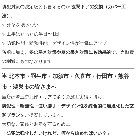
防犯対策の決定版とも言えるのが
玄関ドアの交換（カバー工
法）
。
✨ 外壁を壊さない
✨ 工事はたったの半日〜1日
✨ 防犯性能・断熱性能・デザイン性が一気にアップ
防犯に加え、
冬の寒さ対策や夏の暑さ対策にも効果的
で、光熱費
の削減にもつながります。
🌟 北本市・羽生市・加須市・久喜市・行田市・熊谷
市・鴻巣市の皆さまへ
当店は埼玉県北部エリアで多くの施工実績を持ち、
防犯性・断熱性・使い勝手・デザイン性を総合的に最適化した玄
関プラン
をご提案しています。
大切なご家族と財産を守るために、
「防犯は強化したいけれど、何から始めればいい？」