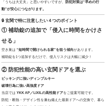
「うちは大丈夫」と思いやすいですが、
防犯対策は“早めの行
動”が安心につながります。
🔒 玄関で特に注意したい４つのポイント
① 補助錠の追加で「侵入に時間をかけさ
せる」
空き巣は
“短時間で開けられる家”を狙う傾向
があります。
補助錠を1つ追加するだけで、侵入リスクは大幅に減少！
② 防犯性能の高い玄関ドアを選ぶ
ピッキングに強いディンプルキー
破壊行為に強い高強度ドア
当店では
YKK AP／LIXILの高性能ドア
をご提案可能です。
防犯・断熱・デザイン性を兼ね備えた最新ドアへの交換で、暮ら