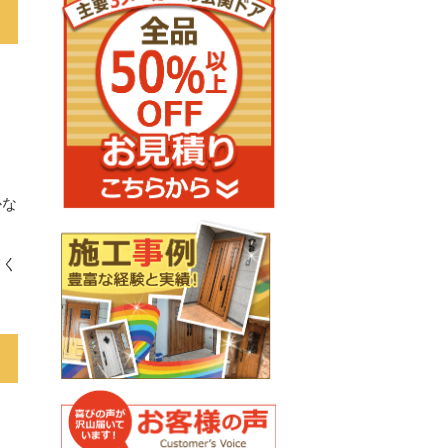
かな
てく