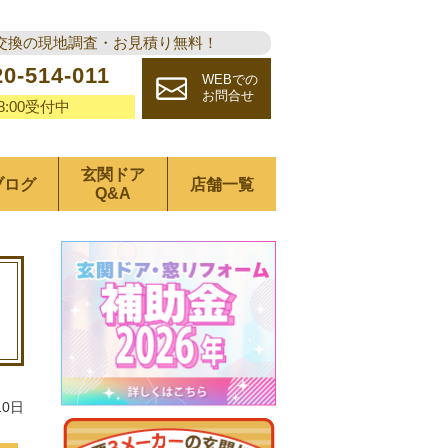
交換の現地調査・お見積り無料！
20-514-011
WEBでの
お問合せ
18:00受付中
玄関ドア
ブログ
店舗一覧
Q&A
10日