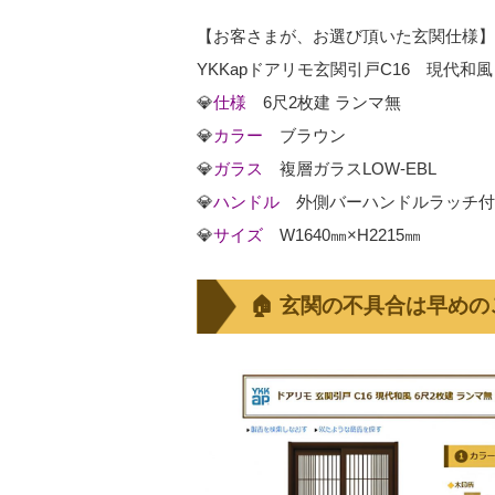
【お客さまが、お選び頂いた玄関仕様】
YKKapドアリモ玄関引戸C16 現代和風
💎
仕様
6尺2枚建 ランマ無
💎
カラー
ブラウン
💎
ガラス
複層ガラスLOW-EBL
💎
ハンドル
外側バーハンドルラ
💎
サイズ
W1640㎜×H2215㎜
🏠 玄関の不具合は早め