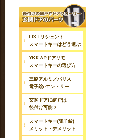
LIXILリシェント
スマートキーはどう選ぶ
YKK APドアリモ
スマートキーの選び方
三協アルミノバリス
電子錠eエントリー
玄関ドアに網戸は
後付け可能？
スマートキー(電子錠)
メリット・デメリット