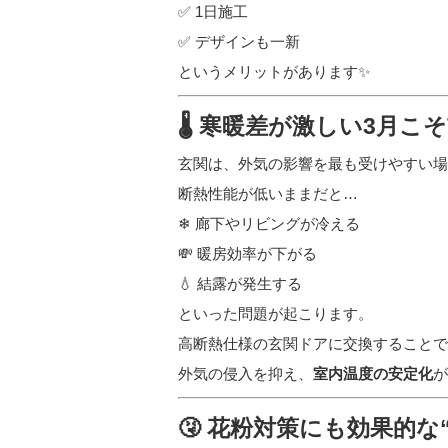
✅ 1日施工
✅ デザインも一新
というメリットがあります✨
🌡 寒暖差が激しい3月
玄関は、外気の影響を最も受けやすい場
断熱性能が低いままだと…
❄ 廊下やリビングが冷える
💸 暖房効率が下がる
💧 結露が発生する
といった問題が起こります。
高断熱仕様の玄関ドアに交換することで
外気の侵入を抑え、
室内温度の安定化
が
🤧 花粉対策にも効果的な