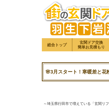
玄関ドア交換
総合トップ
簡単お見積もり
🌸3月スタート！寒暖差と花
～埼玉県行田市で増えている「玄関リフ