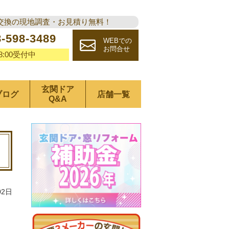
交換の現地調査・お見積り無料！
8-598-3489
WEBでの
お問合せ
18:00受付中
玄関ドア
ブログ
店舗一覧
Q&A
02日