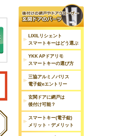
LIXILリシェント
スマートキーはどう選ぶ
YKK APドアリモ
スマートキーの選び方
三協アルミノバリス
電子錠eエントリー
玄関ドアに網戸は
後付け可能？
スマートキー(電子錠)
メリット・デメリット