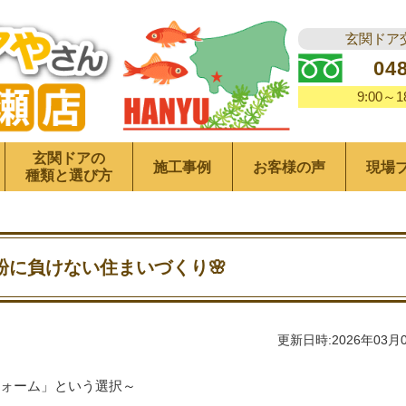
玄関ドア
04
9:00～
玄関ドアの
施工事例
お客様の声
現場
種類と選び方
粉に負けない住まいづくり🌸
更新日時:2026年03月
ォーム」という選択～