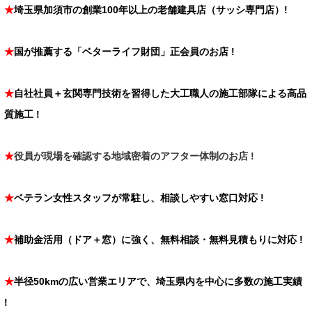
★
埼玉県加須市の創業100年以上の老舗建具店（サッシ専門店）!
★
国が推薦する「ベターライフ財団」正会員のお店 !
★
自社社員＋玄関専門技術を習得した大工職人の施工部隊による高品
質施工 !
★
役員
が現場を確認する地域密着のアフター体制のお店 !
★
ベテラン女性スタッフが常駐し、相談しやすい窓口対応
!
★
補助金活用（ドア＋窓）に強く、無料相談・無料見積もりに対応 !
★
半径50kmの広い営業エリアで、埼玉県内を中心に多数の施工実績
!