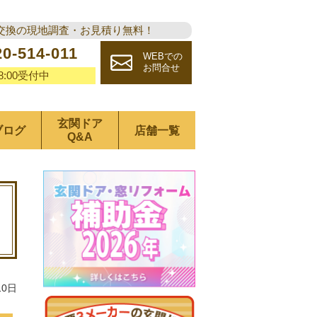
交換の現地調査・お見積り無料！
20-514-011
WEBでの
お問合せ
18:00受付中
玄関ドア
ブログ
店舗一覧
Q&A
10日