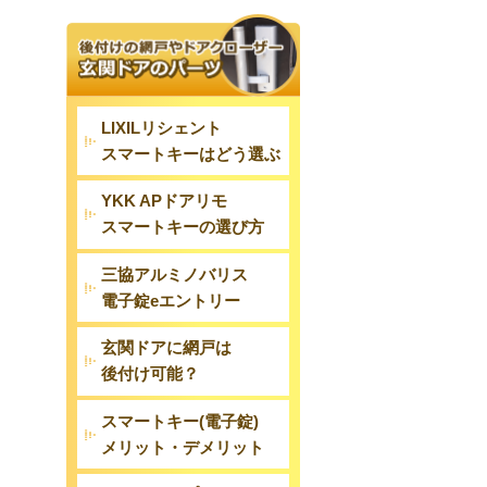
LIXILリシェント
スマートキーはどう選ぶ
YKK APドアリモ
スマートキーの選び方
三協アルミノバリス
電子錠eエントリー
玄関ドアに網戸は
後付け可能？
スマートキー(電子錠)
メリット・デメリット