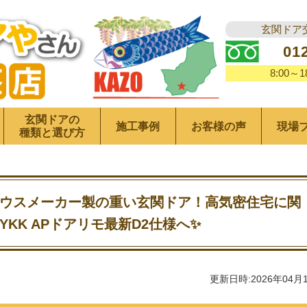
玄関ドア
01
8:00～
玄関ドアの
施工事例
お客様の声
現場
種類と選び方
ウスメーカー製の重い玄関ドア！高気密住宅に関
KK APドアリモ最新D2仕様へ✨
更新日時:2026年04月