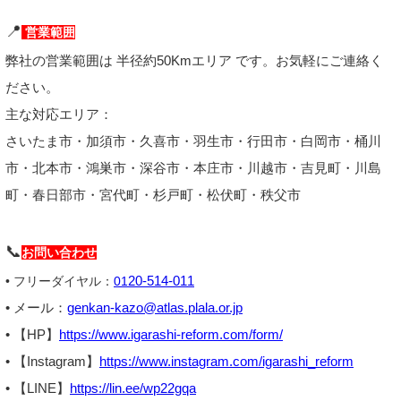
📍
営業範囲
弊社の営業範囲は 半径約50Kmエリア です。お気軽にご連絡く
ださい。
主な対応エリア：
さいたま市・加須市・久喜市・羽生市・行田市・白岡市・桶川
市・北本市・鴻巣市・深谷市・本庄市・川越市・吉見町・川島
町・春日部市・宮代町・杉戸町・松伏町・秩父市
📞
お問い合わせ
20-514-011
• フリーダイヤル：
01
• メール：
genkan-kazo@atlas.plala.or.jp
• 【HP】
https://www.igarashi-reform.com/form/
• 【Instagram】
https://www.instagram.com/igarashi_reform
• 【LINE】
https://lin.ee/wp22gqa