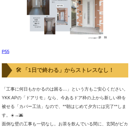
P55
🛠️ 「1日で終わる」からストレスなし！
「工事に何日もかかるのは困る…」という方もご安心ください。
YKK APの「ドアリモ」なら、今あるドア枠の上から新しい枠を
被せる「カバー工法」なので、**朝はじめて夕方には完了**しま
す。☀️→🌆
面倒な壁の工事も一切なし。お茶を飲んでいる間に、玄関がピカ