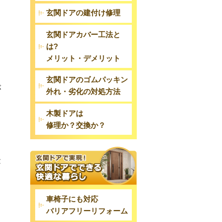
玄関ドアの建付け修理
る
玄関ドアカバー工法と
は?
メリット・デメリット
玄関ドアのゴムパッキン
が
外れ・劣化の対処方法
木製ドアは
修理か？交換か？
褪
ド
車椅子にも対応
バリアフリーリフォーム