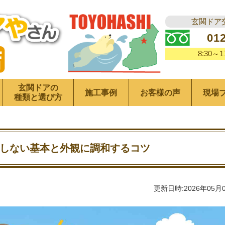
玄関ドア
01
8:30～
玄関ドアの
施工事例
お客様の声
現場
種類と選び方
しない基本と外観に調和するコツ
更新日時:2026年05月