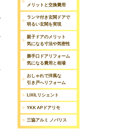
メリットと交換費用
色
ランマ付き玄関ドアで
明るい玄関を実現
親子ドアのメリット
で
気になる寸法や気密性
勝手口ドアリフォーム
気になる費用と相場
れ
おしゃれで洋風な
引き戸へリフォーム
え
LIXILリシェント
YKK APドアリモ
ラ
三協アルミ ノバリス