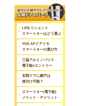
LIXILリシェント
スマートキーはどう選ぶ
締
YKK APドアリモ
スマートキーの選び方
。
三協アルミノバリス
こ
電子錠eエントリー
玄関ドアに網戸は
を
後付け可能？
スマートキー(電子錠)
メリット・デメリット