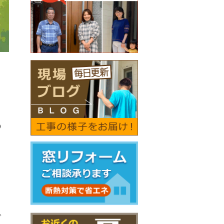
の
。
で