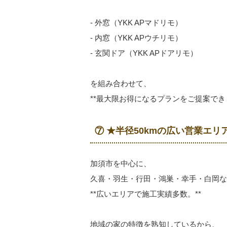
- 外窓（YKK APマドリモ）
- 内窓（YKK APウチリモ）
- 玄関ドア（YKK APドアリモ）
を組み合わせて、
**最大限お得になるプランをご提案できま
⑦ ★半径50kmの広い営業エ
加須市を中心に、
久喜・羽生・行田・鴻巣・幸手・白岡な
**広いエリアで施工実績多数。**
地域の家の特徴を熟知しているから、