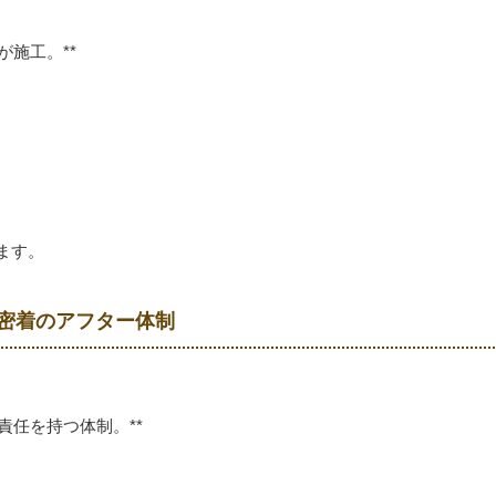
が施工。**
ます。
域密着のアフター体制
責任を持つ体制。**