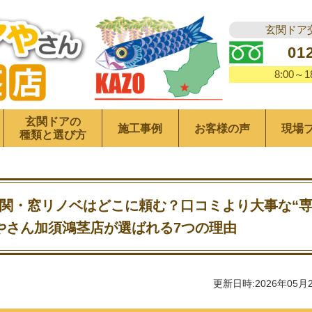
玄関ドア
01
8:00～
玄関ドアの
施工事例
お客様の声
現場
種類と選び方
関・窓リノベはどこに頼む？口コミより大事な“
やさん加須鴻茎店が選ばれる7つの理由
更新日時:2026年05月