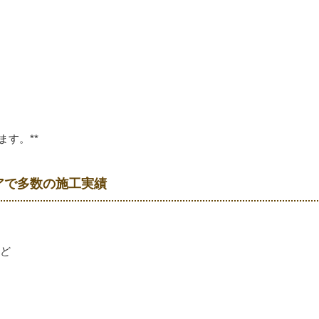
す。**
リアで多数の施工実績
ど