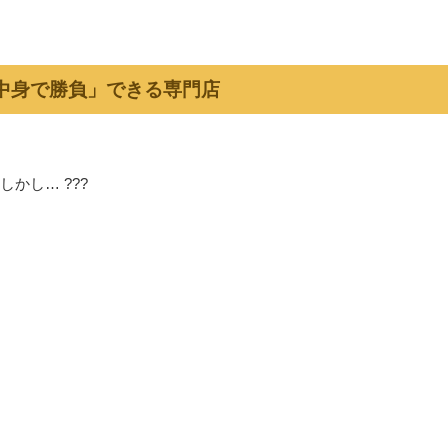
「中身で勝負」できる専門店
かし… ???