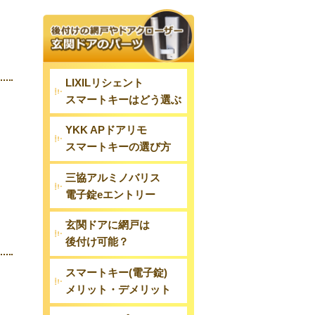
LIXILリシェント
スマートキーはどう選ぶ
YKK APドアリモ
スマートキーの選び方
三協アルミノバリス
電子錠eエントリー
玄関ドアに網戸は
後付け可能？
スマートキー(電子錠)
メリット・デメリット