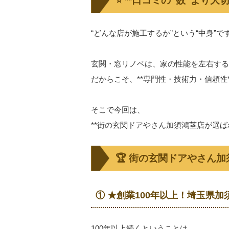
⭐ **口コミの“数”より大
“どんな店が施工するか”という“中身”です
玄関・窓リノベは、家の性能を左右する
だからこそ、**専門性・技術力・信頼性
そこで今回は、
**街の玄関ドアやさん加須鴻茎店が選ば
🏆 街の玄関ドアやさん
① ★創業100年以上！埼玉県
100年以上続くということは、