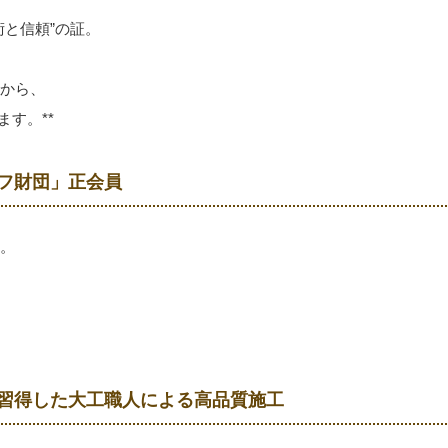
術と信頼”の証。
から、
す。**
イフ財団」正会員
。
を習得した大工職人による高品質施工