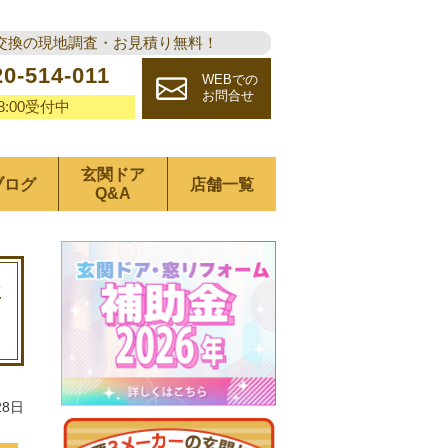
交換の現地調査・お見積り無料！
20-514-011
WEBでの
お問合せ
18:00受付中
玄関ドア
ブログ
店舗一覧
Q&A
専
28日