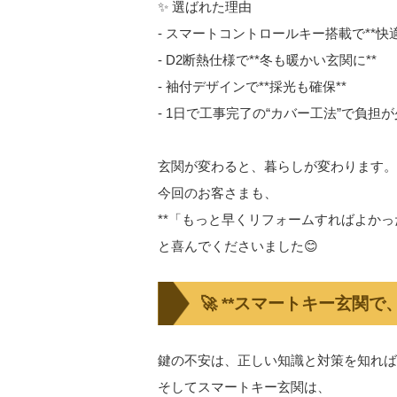
✨ 選ばれた理由
- スマートコントロールキー搭載で**快適
- D2断熱仕様で**冬も暖かい玄関に**
- 袖付デザインで**採光も確保**
- 1日で工事完了の“カバー工法”で負担
玄関が変わると、暮らしが変わります。
今回のお客さまも、
**「もっと早くリフォームすればよかった
と喜んでくださいました😊
🚀 **スマートキー玄関
鍵の不安は、正しい知識と対策を知れば
そしてスマートキー玄関は、