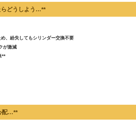
したらどうしよう…**
*ため、紛失してもシリンダー交換不要
クが激減
**
配…**