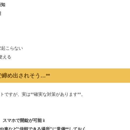
通知
能
ぼ起こらない
使える
で締め出されそう…**
ですが、実は**確実な対策があります**。
、スマホで開錠が可能
📱
や車など“信頼できる場所”に常備**しておく