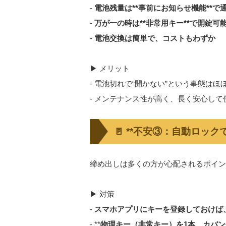
-
電池残量は**事前にお知らせ機能**で
-
万が一の時は**非常用キー**で開錠可
-
電池交換は簡単で、コストもわずか
▶ メリット
- 電池切れで“開かない”という事態はほ
- メンテナンス性が高く、長く安心して
🚪 **不安③：自動ロック
締め出しは多くの方が心配されるポイント
▶ 対策
-
スマホアプリにキーを登録しておけば
- **
物理キー（非常キー）を1本、カバン