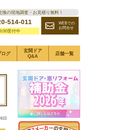
交換の現地調査・お見積り無料！
20-514-011
WEBでの
お問合せ
18:00受付中
玄関ドア
ブログ
店舗一覧
Q&A
26日