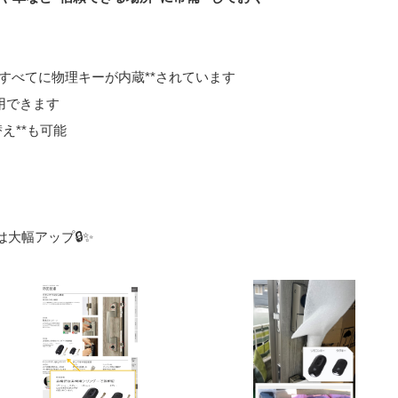
のすべてに物理キーが内蔵**されています
用できます
替え**も可能
大幅アップ🔒✨