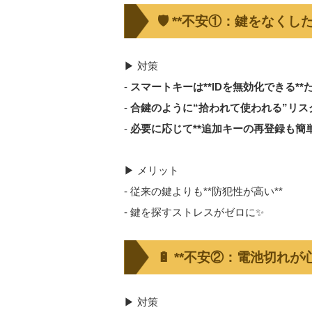
🛡️ **不安①：鍵をなく
▶ 対策
-
スマートキーは**IDを無効化できる*
-
合鍵のように“拾われて使われる”リス
-
必要に応じて**追加キーの再登録も簡単
▶ メリット
- 従来の鍵よりも**防犯性が高い**
- 鍵を探すストレスがゼロに✨
🔋 **不安②：電池切れが心
▶ 対策