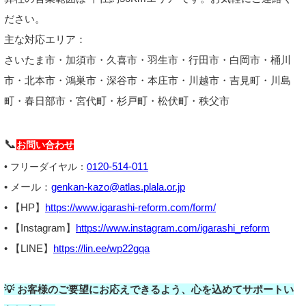
ださい。
主な対応エリア：
さいたま市・加須市・久喜市・羽生市・行田市・白岡市・桶川
市・北本市・鴻巣市・深谷市・本庄市・川越市・吉見町・川島
町・春日部市・宮代町・杉戸町・松伏町・秩父市
📞
お問い合わせ
20-514-011
• フリーダイヤル：
01
• メール：
genkan-kazo@atlas.plala.or.jp
• 【HP】
https://www.igarashi-reform.com/form/
• 【Instagram】
https://www.instagram.com/igarashi_reform
• 【LINE】
https://lin.ee/wp22gqa
💡 お客様のご要望にお応えできるよう、心を込めてサポートい