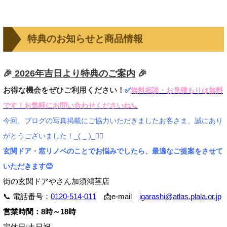
特典のお知らせと商品情報
🎉
2026年吉日より特典のご案内
🎉
お得な機会をぜひご利用ください！
✅
無料相談・お見積もりは無料
です！お気軽にお問い合わせくださいね
📞
今回、ブログの写真掲載にご協力いただきましたお客さま、誠にあり
がとうございました！_(._.)_🙂‍↕️
玄関ドア・窓リノベのことでお悩みでしたら、最適なご提案をさせて
いただきます😊
街の玄関ドアやさん加須鴻茎店
📞 電話番号：
0120-514-011
📩e-mail
igarashi@atlas.plala.or.jp
営業時間：8時～18時
定休日:土日祝