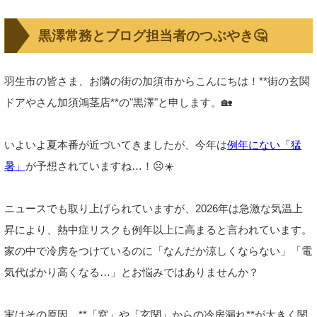
黒澤常務とブログ担当者のつぶやき🤔
羽生市の皆さま、お隣の街の加須市からこんにちは！**街の玄関
ドアやさん加須鴻茎店**の"黒澤"と申します。🏡
いよいよ夏本番が近づいてきましたが、今年は
例年にない「猛
暑」
が予想されていますね…！☹️☀️
ニュースでも取り上げられていますが、2026年は急激な気温上
昇により、熱中症リスクも例年以上に高まると言われています。
家の中で冷房をつけているのに「なんだか涼しくならない」「電
気代ばかり高くなる…」とお悩みではありませんか？
実はその原因、**「窓」や「玄関」からの冷房漏れ**が大きく関