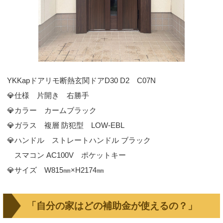
YKKapドアリモ断熱玄関ドアD30 D2 C07N
💎仕様 片開き 右勝手
💎カラー カームブラック
💎ガラス 複層 防犯型 LOW-EBL
💎ハンドル ストレートハンドル ブラック
スマコン AC100V ポケットキー
💎サイズ W815㎜×H2174㎜
「自分の家はどの補助金が使えるの？」