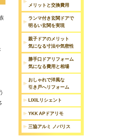
メリットと交換費用
族
ランマ付き玄関ドアで
明るい玄関を実現
・
親子ドアのメリット
気になる寸法や気密性
が
勝手口ドアリフォーム
気になる費用と相場
おしゃれで洋風な
引き戸へリフォーム
う
LIXILリシェント
多
YKK APドアリモ
三協アルミ ノバリス