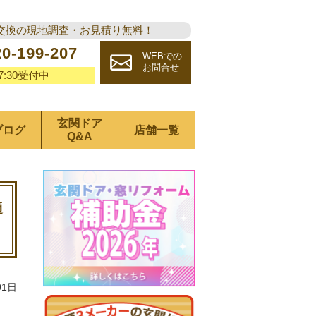
交換の現地調査・お見積り無料！
20-199-207
WEBでの
お問合せ
17:30受付中
玄関ドア
ブログ
店舗一覧
Q&A
適
01日