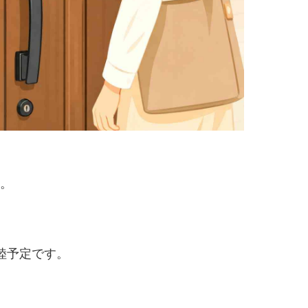
。
陸予定です。