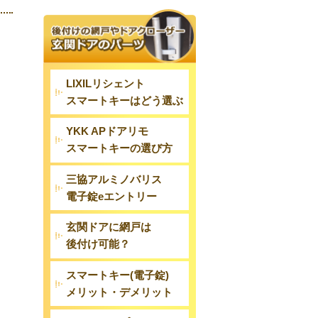
LIXILリシェント
スマートキーはどう選ぶ
YKK APドアリモ
スマートキーの選び方
三協アルミノバリス
電子錠eエントリー
玄関ドアに網戸は
後付け可能？
スマートキー(電子錠)
メリット・デメリット