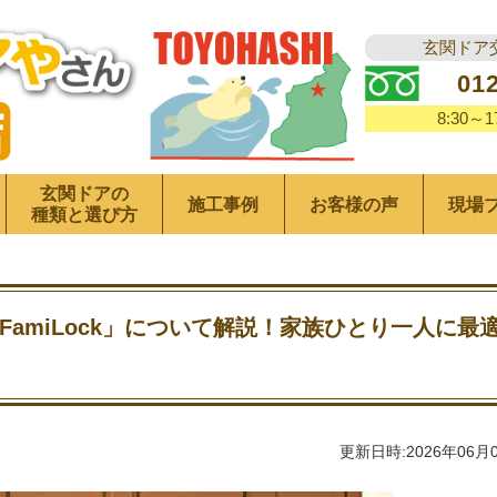
玄関ドア
01
8:30～
玄関ドアの
施工事例
お客様の声
現場
種類と選び方
「FamiLock」について解説！家族ひとり一人に最
更新日時:2026年06月