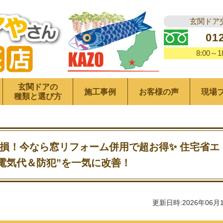
玄関ドア
01
8:00～
玄関ドアの
施工事例
お客様の声
現場
種類と選び方
損！今なら窓リフォーム併用で超お得✨ 住宅省エ
の電気代＆防犯”を一気に改善！
更新日時:2026年06月