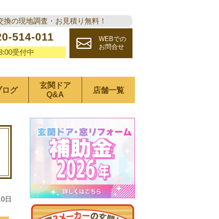
交換の現地調査・お見積り無料！
20-514-011
WEBでの
お問合せ
18:00受付中
玄関ドア
ブログ
店舗一覧
Q&A
10日