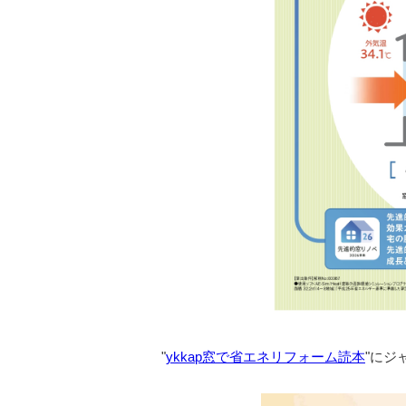
"
ykkap窓で省エネリフォーム読本
"にジ