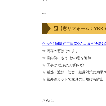
---
🪟【窓リフォーム：YKK
たった1時間で“二重窓化” → 夏の冷房
☆ 既存の窓はそのまま
☆ 室内側にもう1枚の窓を追加
☆ 工事は1窓あたり約60分
☆ 断熱・遮熱・防音・結露対策に効果
☆ 紫外線カットで家具の日焼けも防止
さらに、