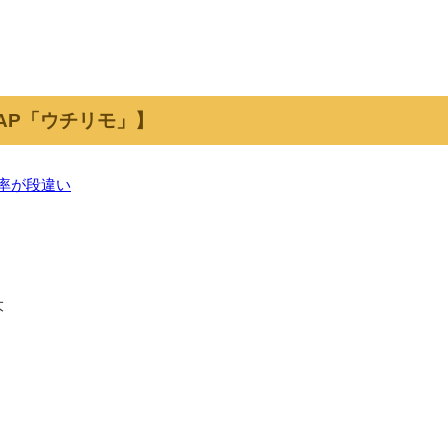
 AP「ウチリモ」】
効率が段違い
大