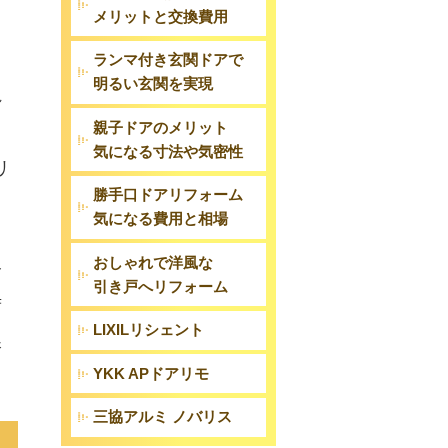
メリットと交換費用
ランマ付き玄関ドアで
明るい玄関を実現
れ
親子ドアのメリット
し
気になる寸法や気密性
リ
勝手口ドアリフォーム
気になる費用と相場
おしゃれで洋風な
合
引き戸へリフォーム
荷
LIXILリシェント
課
YKK APドアリモ
三協アルミ ノバリス