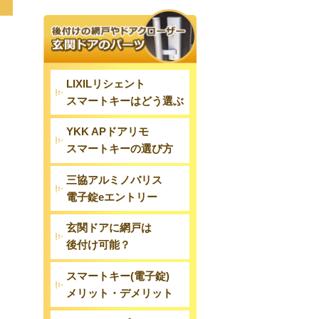
LIXILリシェント
スマートキーはどう選ぶ
YKK APドアリモ
スマートキーの選び方
三協アルミノバリス
電子錠eエントリー
玄関ドアに網戸は
後付け可能？
スマートキー(電子錠)
メリット・デメリット