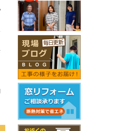
る
ム
老
側
、