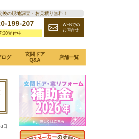
交換の現地調査・お見積り無料！
20-199-207
WEBでの
お問合せ
17:30受付中
玄関ドア
ブログ
店舗一覧
Q&A
枚
03日