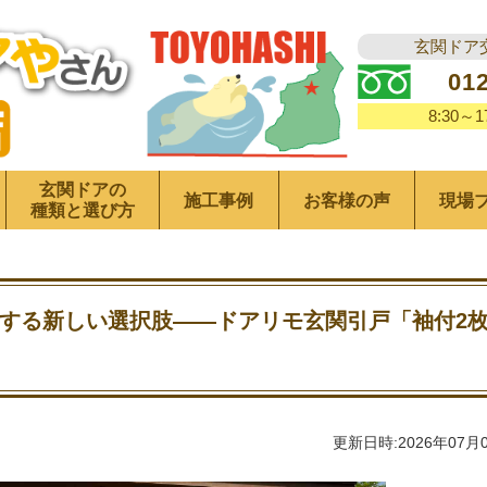
玄関ドア
01
8:30～
玄関ドアの
施工事例
お客様の声
現場
種類と選び方
する新しい選択肢――ドアリモ玄関引戸「袖付2
更新日時:2026年07月