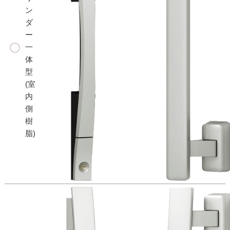
ン
ダ
ー
一
体
型
(室
内
側
樹
脂)