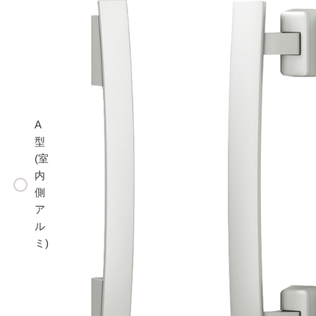
A
型
(室
内
側
ア
ル
ミ)