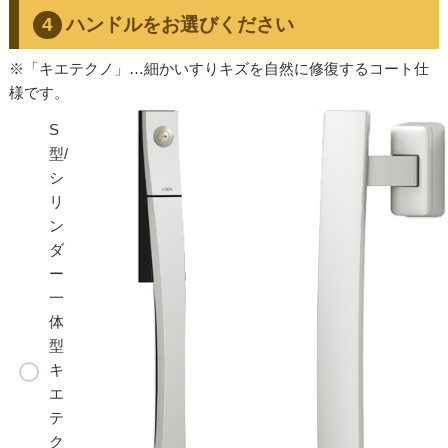
ハンドルをお選びください
※「キエテクノ」…細かいすりキズを自然に修復するコート仕
様です。
S
型/
シ
リ
ン
ダ
ー
一
体
型
キ
エ
テ
ク