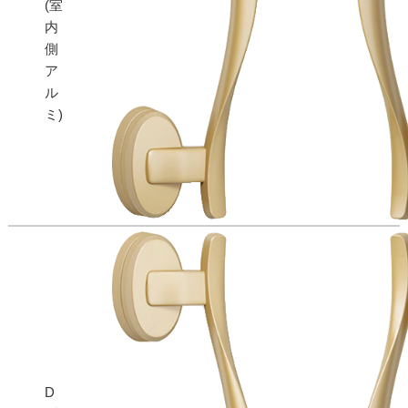
(室
内
側
ア
ル
ミ)
D