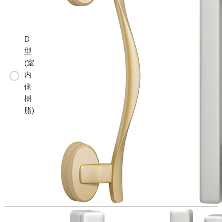
D
型
(室
内
側
樹
脂)