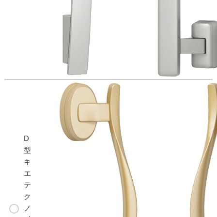
D
型
キ
エ
テ
ク
ノ