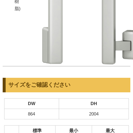
樹
脂)
サイズをご確認ください
DW
DH
864
2004
標準
最小
最大