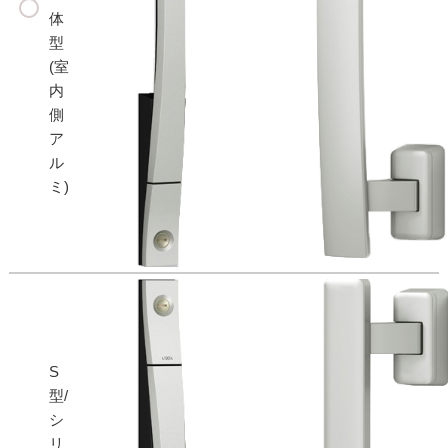
体
型
(室
内
側
ア
ル
ミ)
S
型/
シ
リ