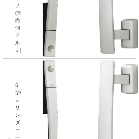
ノ
(室
内
側
ア
ル
ミ)
S
型/
シ
リ
ン
ダ
ー
一