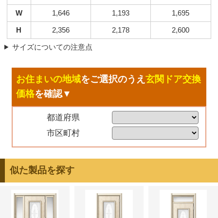
W
1,646
1,193
1,695
H
2,356
2,178
2,600
サイズについての注意点
お住まいの地域
をご選択のうえ
玄関ドア交換
価格
を確認▼
都道府県
市区町村
似た製品を探す