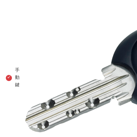
手
動
鍵