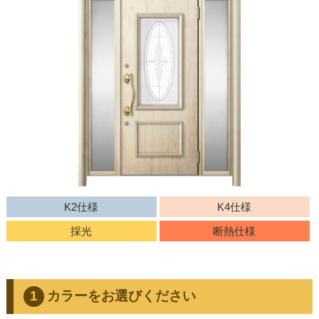
K2仕様
K4仕様
採光
断熱仕様
カラーをお選びください