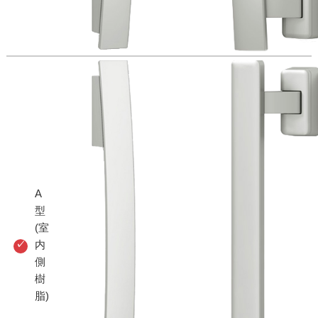
A
型
(室
内
側
樹
脂)