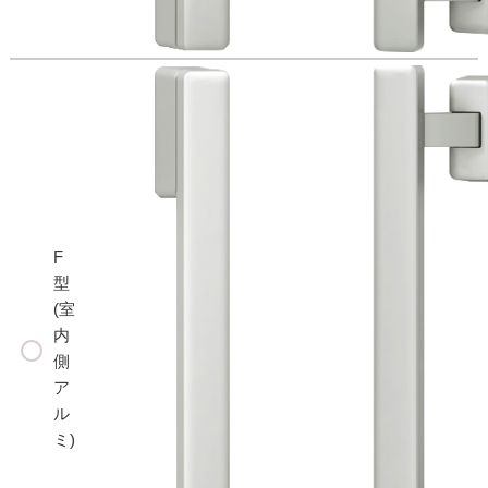
F
型
(室
内
側
ア
ル
ミ)