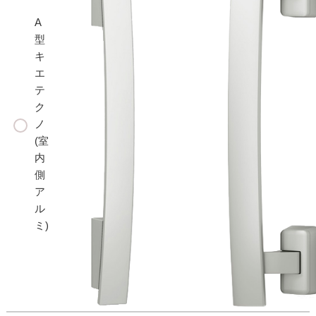
A
型
キ
エ
テ
ク
ノ
(室
内
側
ア
ル
ミ)