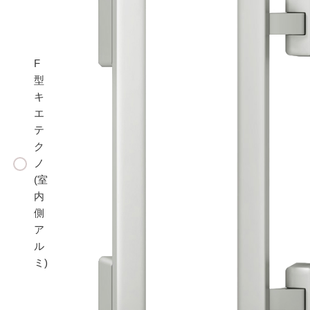
F
型
キ
エ
テ
ク
ノ
(室
内
側
ア
ル
ミ)