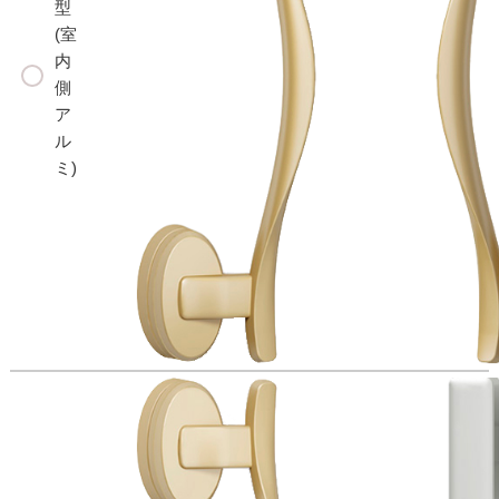
型
(室
内
側
ア
ル
ミ)