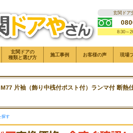
玄関ドア
080
8:30～
玄関ドアの
施工事例
お客様の声
現場
種類と選び方
 M77 片袖（飾り中桟付ポスト付）ランマ付 断熱
を探す