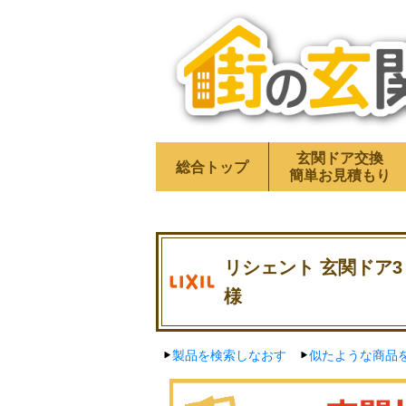
玄関ドア交換
総合トップ
簡単お見積もり
リシェント 玄関ドア3
様
製品を検索しなおす
似たような商品