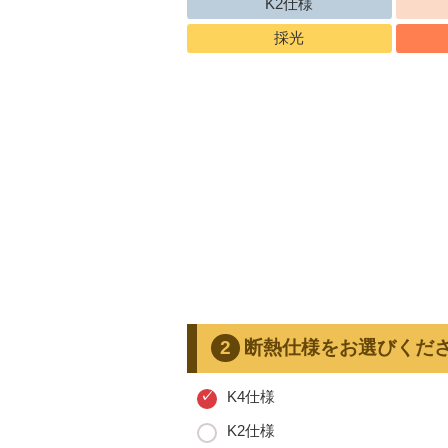
K2仕様
採光
断熱仕様をお選びくだ
K4仕様
K2仕様