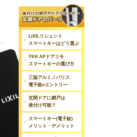
LIXILリシェント
スマートキーはどう選ぶ
YKK APドアリモ
スマートキーの選び方
三協アルミノバリス
電子錠eエントリー
玄関ドアに網戸は
後付け可能？
スマートキー(電子錠)
メリット・デメリット