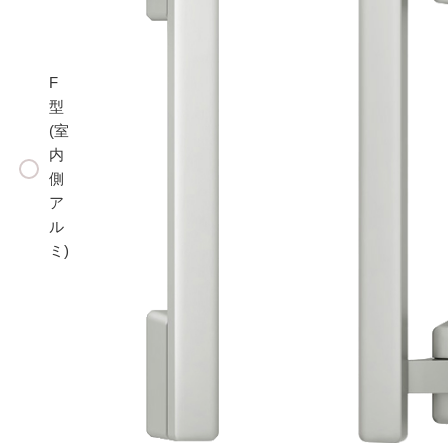
F
型
(室
内
側
ア
ル
ミ)