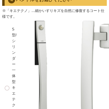
※「キエテクノ」…細かいすりキズを自然に修復するコート仕
様です。
S
型/
シ
リ
ン
ダ
ー
一
体
型
キ
エ
テ
ク