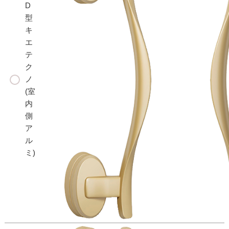
D
型
キ
エ
テ
ク
ノ
(室
内
側
ア
ル
ミ)