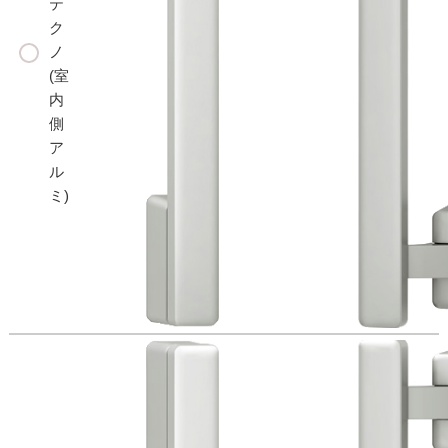
テ
ク
ノ
(室
内
側
ア
ル
ミ)