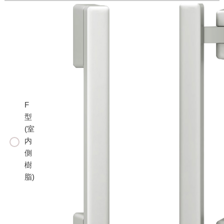
F
型
(室
内
側
樹
脂)