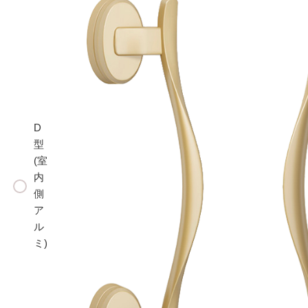
D
型
(室
内
側
ア
ル
ミ)