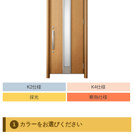
K2仕様
K4仕様
採光
断熱仕様
カラーをお選びください