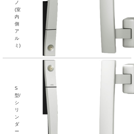
ノ
(室
内
側
ア
ル
ミ)
S
型/
シ
リ
ン
ダ
ー