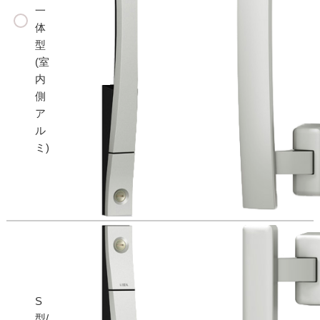
一
体
型
(室
内
側
ア
ル
ミ)
S
型/