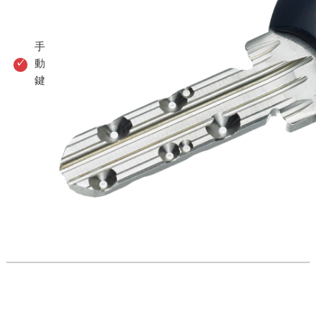
手
動
鍵