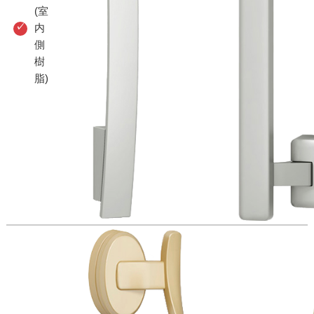
(室
内
側
樹
脂)