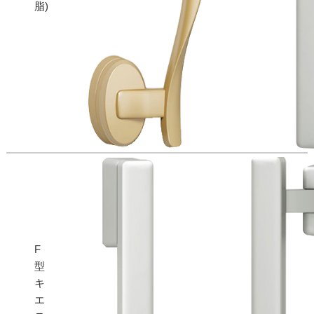
脂)
F
型
キ
エ