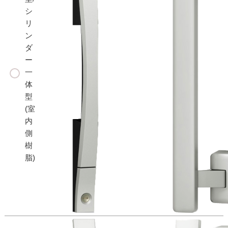
シ
リ
ン
ダ
ー
一
体
型
(室
内
側
樹
脂)