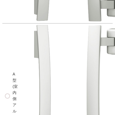
A
型
(室
内
側
ア
ル