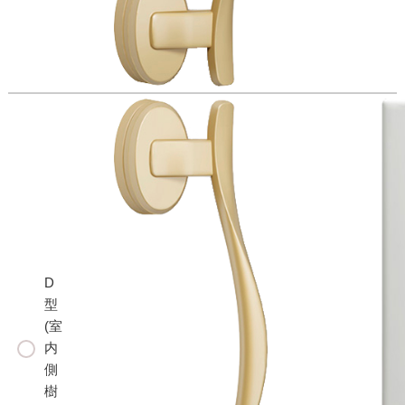
D
型
(室
内
側
樹