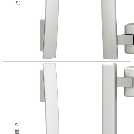
ミ)
A
型