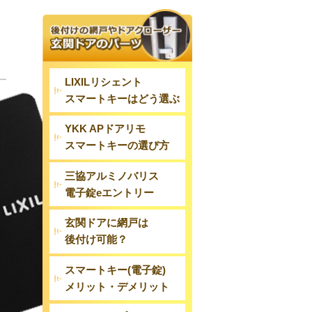
LIXILリシェント
スマートキーはどう選ぶ
YKK APドアリモ
スマートキーの選び方
三協アルミノバリス
電子錠eエントリー
玄関ドアに網戸は
後付け可能？
スマートキー(電子錠)
メリット・デメリット