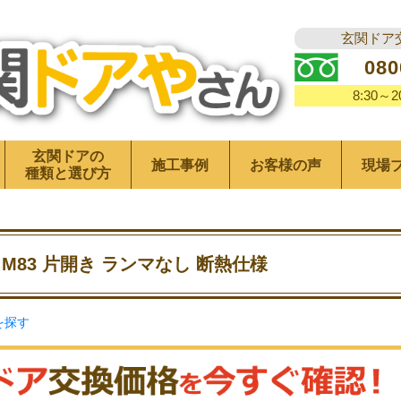
玄関ドア
080
8:30～
玄関ドアの
施工事例
お客様の声
現場
種類と選び方
M83 片開き ランマなし 断熱仕様
を探す