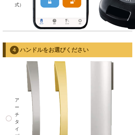
式）
ハンドルをお選びください
ア
ー
チ
タ
イ