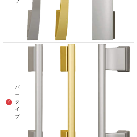
プ
バ
ー
タ
イ
プ