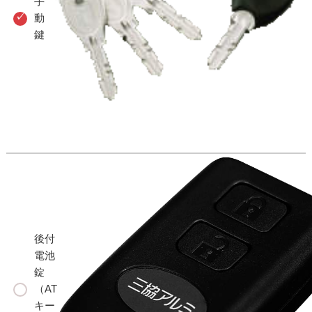
手
動
鍵
後付
電池
錠
（AT
キー