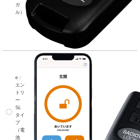
ガ
ル）
e：
エン
トリ
ー
SL
タイ
プ
（電
池