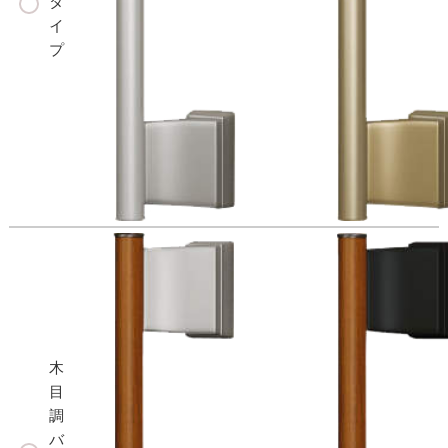
タ
イ
プ
木
目
調
バ