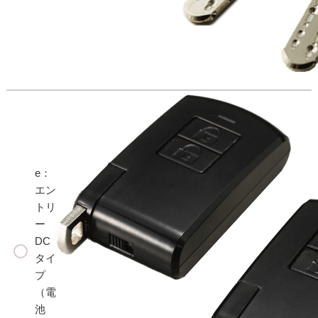
e：
エン
トリ
ー
DC
タイ
プ
（電
池