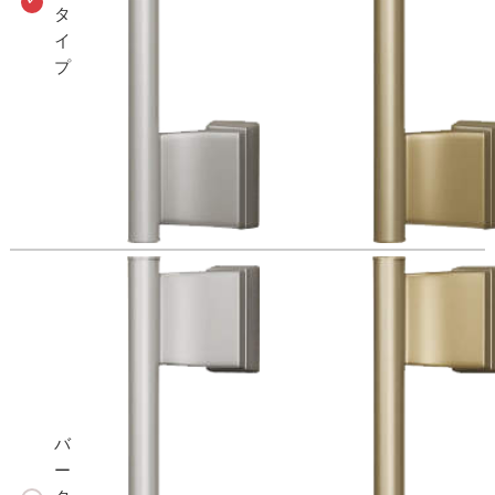
タ
イ
プ
バ
ー