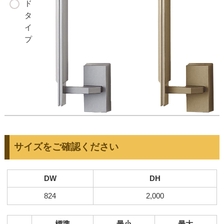
ド
タ
イ
プ
サイズをご確認ください
DW
DH
824
2,000
標準
最小
最大