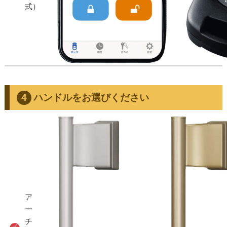
式）
ハンドルをお選びください
ア
ー
チ