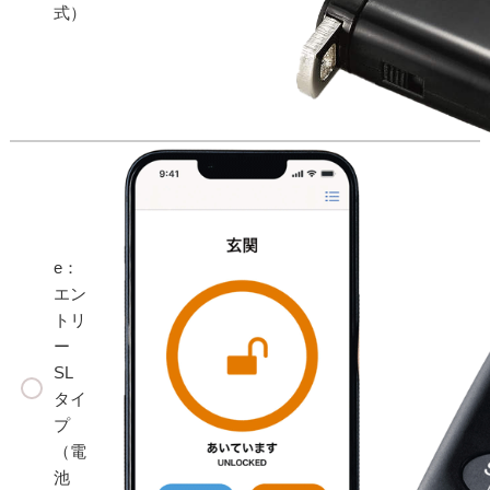
式）
e：
エン
トリ
ー
SL
タイ
プ
（電
池