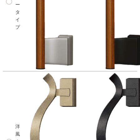
ー
タ
イ
プ
洋
風