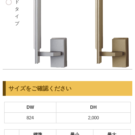
ド
タ
イ
プ
サイズをご確認ください
DW
DH
824
2,000
標準
最小
最大