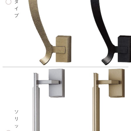
タ
イ
プ
ソ
リ
ッ