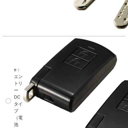
e：
エン
トリ
ー
DC
タイ
プ
（電
池