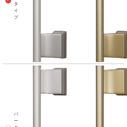
タ
イ
プ
バ
ー