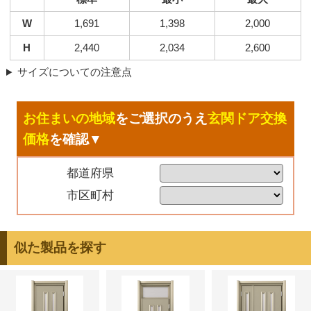
W
1,691
1,398
2,000
H
2,440
2,034
2,600
サイズについての注意点
お住まいの地域
をご選択のうえ
玄関ドア交換
価格
を確認▼
都道府県
市区町村
似た製品を探す