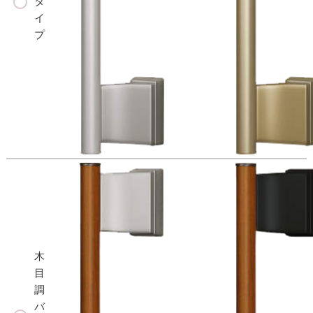
タ
イ
プ
木
目
調
バ