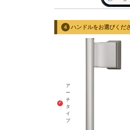
ハンドルをお選びくだ
ア
ー
チ
タ
イ
プ