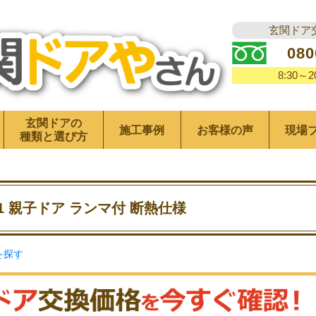
玄関ドア
080
8:30～
玄関ドアの
施工事例
お客様の声
現場
種類と選び方
1 親子ドア ランマ付 断熱仕様
を探す