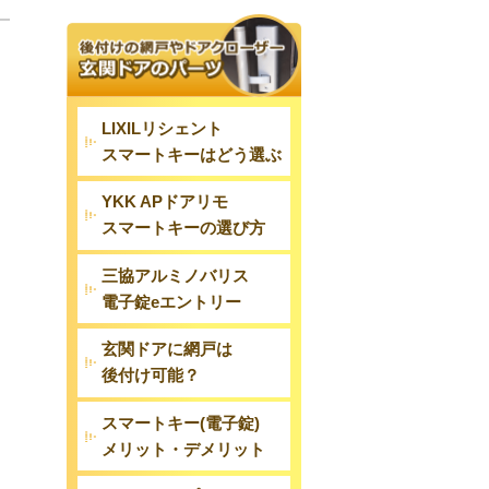
LIXILリシェント
スマートキーはどう選ぶ
YKK APドアリモ
スマートキーの選び方
三協アルミノバリス
電子錠eエントリー
玄関ドアに網戸は
後付け可能？
スマートキー(電子錠)
メリット・デメリット