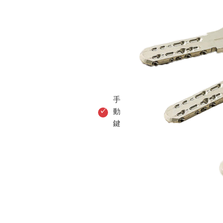
手
動
鍵