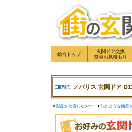
玄関ドア交換
総合トップ
簡単お見積もり
ノバリス 玄関ドア D1
製品を検索しなおす
似たような商品