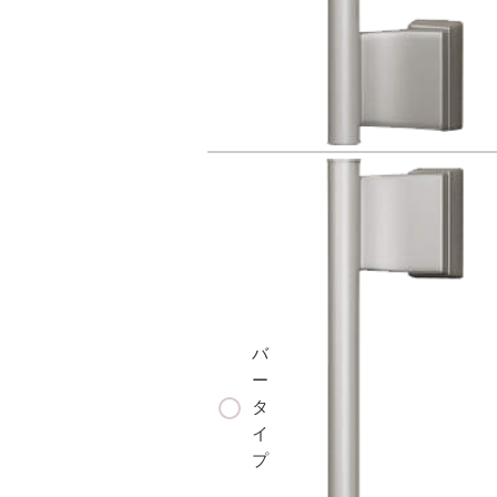
バ
ー
タ
イ
プ