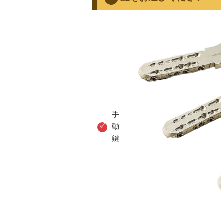
手
動
鍵