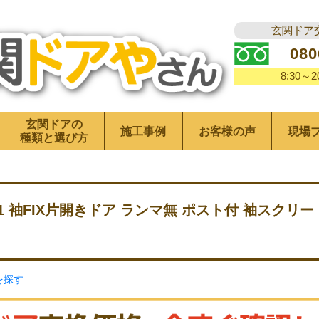
玄関ドア
080
8:30～
玄関ドアの
施工事例
お客様の声
現場
種類と選び方
1 袖FIX片開きドア ランマ無 ポスト付 袖スクリー
を探す