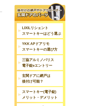
LIXILリシェント
スマートキーはどう選ぶ
YKK APドアリモ
スマートキーの選び方
三協アルミノバリス
電子錠eエントリー
玄関ドアに網戸は
後付け可能？
スマートキー(電子錠)
メリット・デメリット