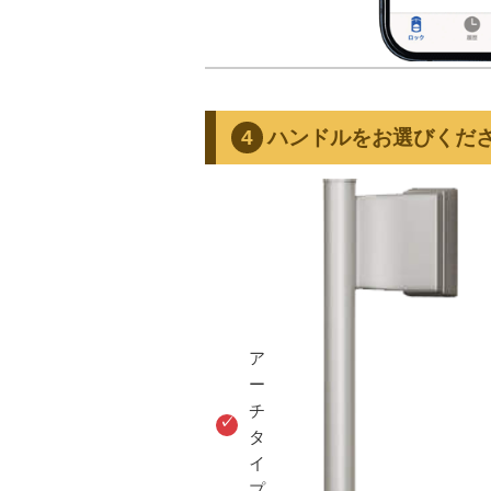
ハンドルをお選びくだ
ア
ー
チ
タ
イ
プ