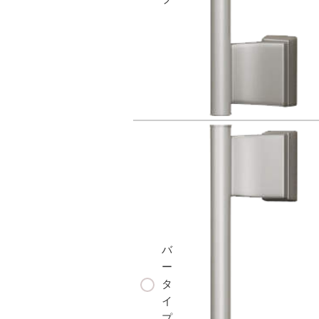
バ
ー
タ
イ
プ