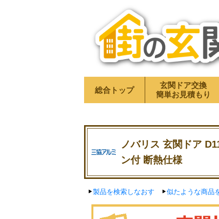
玄関ドア交換
総合トップ
簡単お見積もり
ノバリス 玄関ドア D1
ン付 断熱仕様
製品を検索しなおす
似たような商品