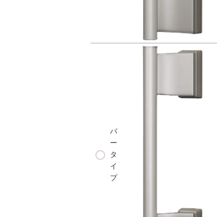
バ
ー
タ
イ
プ