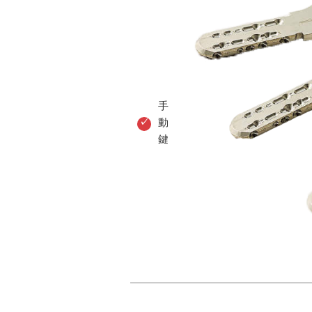
手
動
鍵