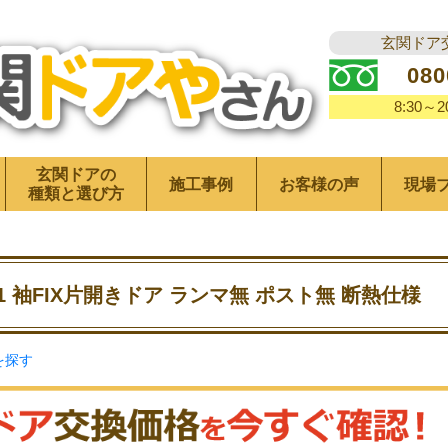
玄関ドア
080
8:30～
玄関ドアの
施工事例
お客様の声
現場
種類と選び方
1 袖FIX片開きドア ランマ無 ポスト無 断熱仕様
を探す