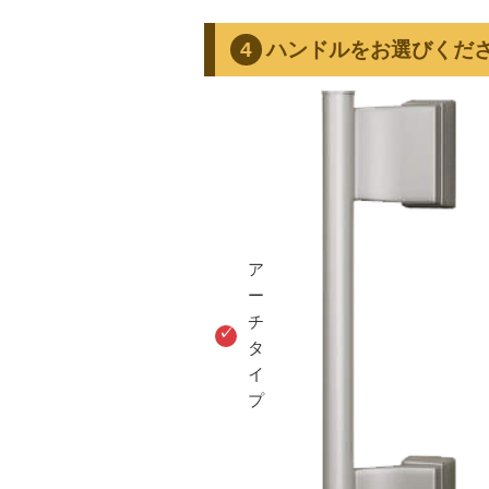
ハンドルをお選びくだ
ア
ー
チ
タ
イ
プ