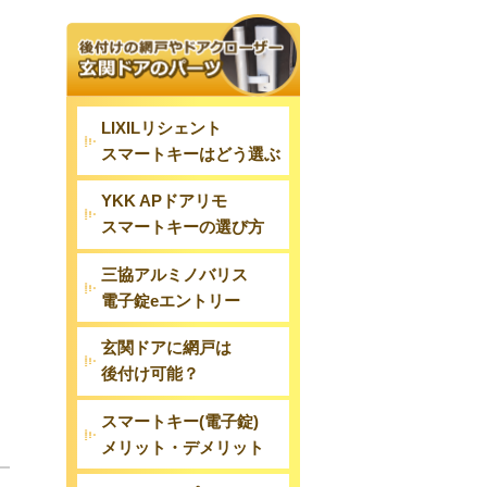
LIXILリシェント
スマートキーはどう選ぶ
YKK APドアリモ
スマートキーの選び方
三協アルミノバリス
電子錠eエントリー
玄関ドアに網戸は
後付け可能？
スマートキー(電子錠)
メリット・デメリット