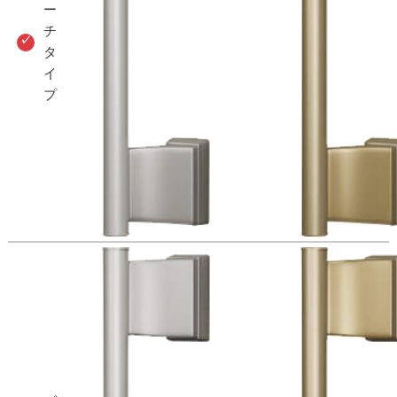
ー
チ
タ
イ
プ