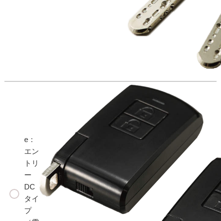
e：
エン
トリ
ー
DC
タイ
プ