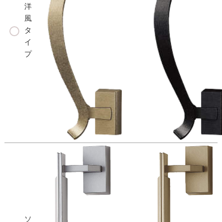
洋
風
タ
イ
プ
ソ