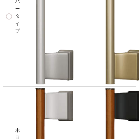
バ
ー
タ
イ
プ
木
目