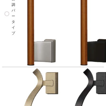
調
バ
ー
タ
イ
プ