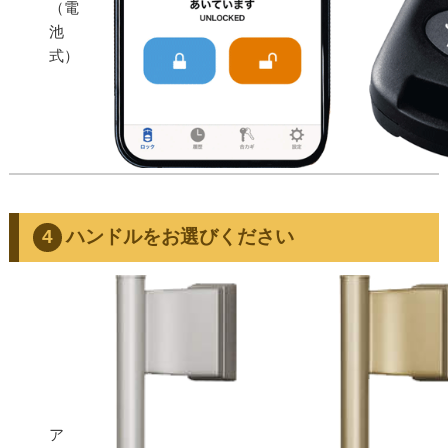
（電
池
式）
ハンドルをお選びください
ア