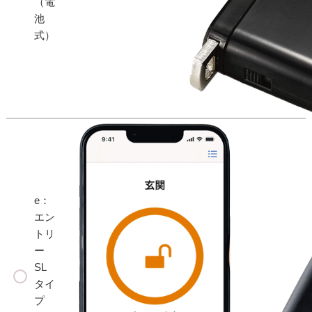
（電
池
式）
e：
エン
トリ
ー
SL
タイ
プ