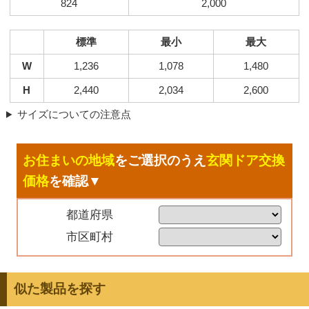
824
2,000
標準
最小
最大
W
1,236
1,078
1,480
H
2,440
2,034
2,600
サイズについての注意点
お住まいの地域
をご選択のうえ
玄関ドア交換
価格
を確認▼
都道府県
市区町村
似た製品を探す