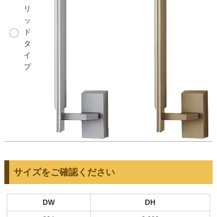
リ
ッ
ド
タ
イ
プ
サイズをご確認ください
DW
DH