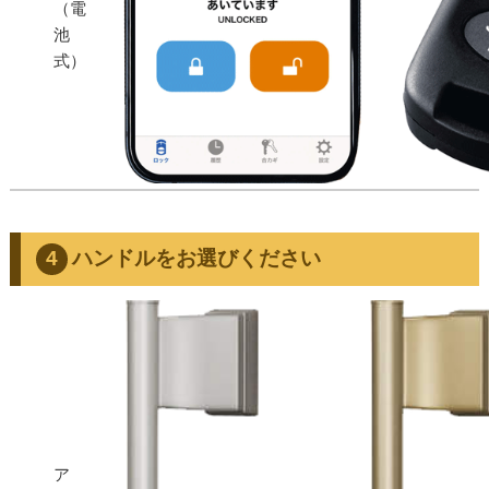
（電
池
式）
ハンドルをお選びください
ア