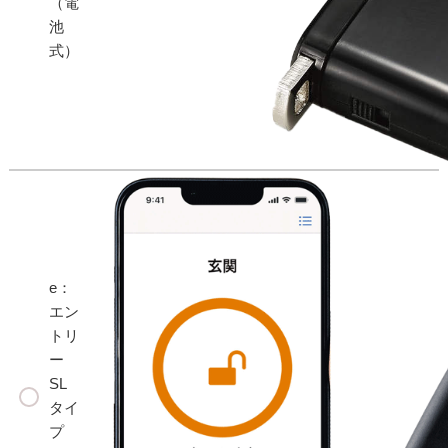
（電
池
式）
e：
エン
トリ
ー
SL
タイ
プ