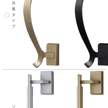
洋
風
タ
イ
プ
ソ