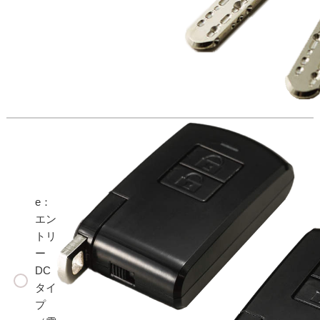
e：
エン
トリ
ー
DC
タイ
プ