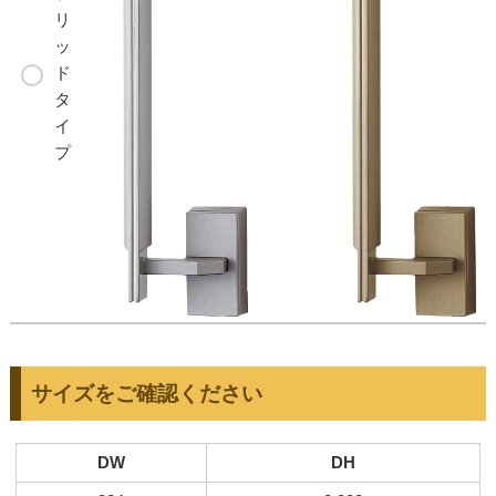
リ
ッ
ド
タ
イ
プ
サイズをご確認ください
DW
DH