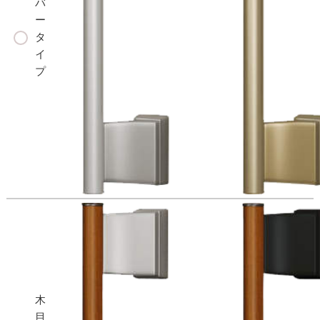
バ
ー
タ
イ
プ
木
目