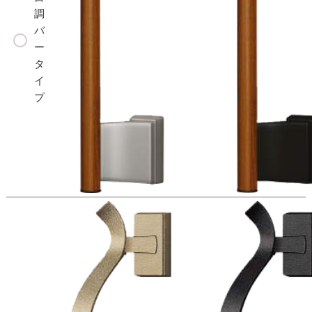
調
バ
ー
タ
イ
プ