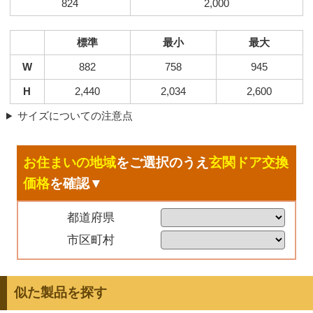
824
2,000
標準
最小
最大
W
882
758
945
H
2,440
2,034
2,600
サイズについての注意点
お住まいの地域
をご選択のうえ
玄関ドア交換
価格
を確認▼
都道府県
市区町村
似た製品を探す