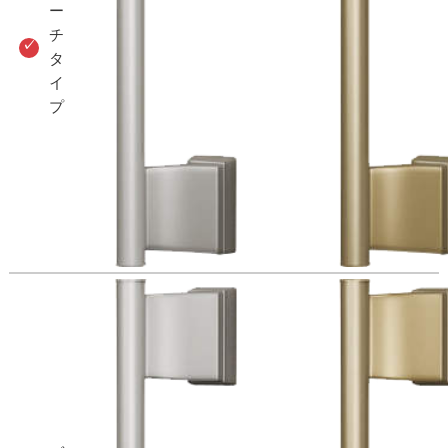
ー
チ
タ
イ
プ