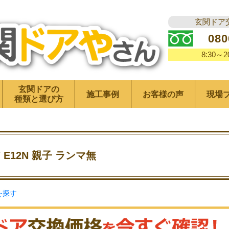
玄関ドア
080
8:30～
玄関ドアの
施工事例
お客様の声
現場
種類と選び方
 E12N 親子 ランマ無
を探す