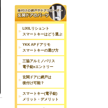
LIXILリシェント
スマートキーはどう選ぶ
YKK APドアリモ
スマートキーの選び方
三協アルミノバリス
電子錠eエントリー
玄関ドアに網戸は
後付け可能？
スマートキー(電子錠)
メリット・デメリット