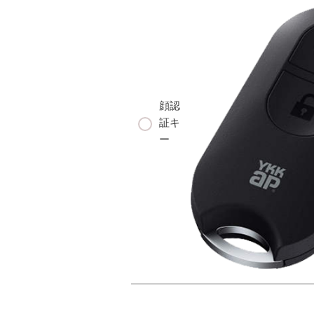
顔認
証キ
ー