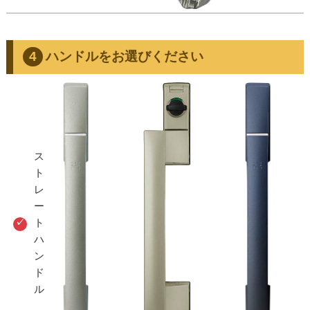
ハンドルをお選びください
ス
ト
レ
ー
ト
ハ
ン
ド
ル