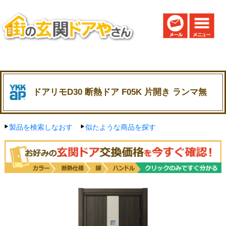
ドアリモD30 断熱ドア F05K 片開き ランマ無
製品を検索しなおす
似たような商品を探す