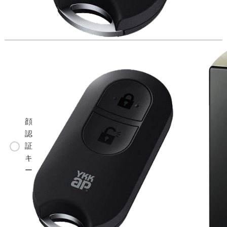
顔
認
証
キ
ー