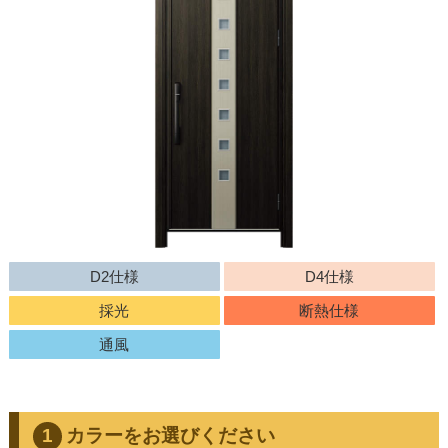
D2仕様
D4仕様
採光
断熱仕様
通風
カラーをお選びください