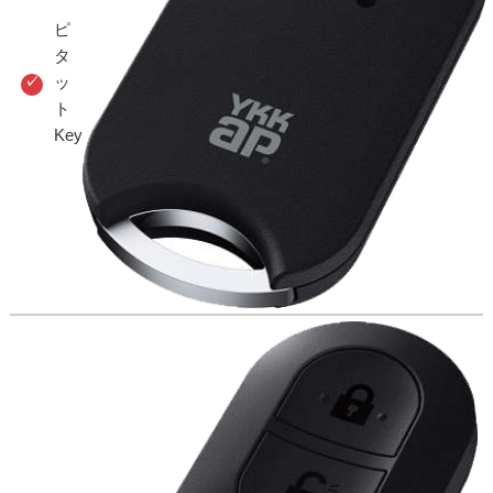
ピ
タ
ッ
ト
Key