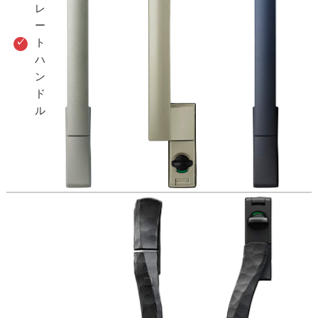
レ
ー
ト
ハ
ン
ド
ル