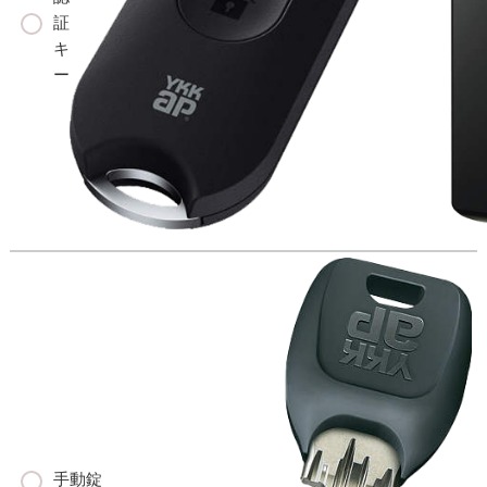
証
キ
ー
手動錠