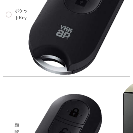
ポケッ
トKey
顔
認