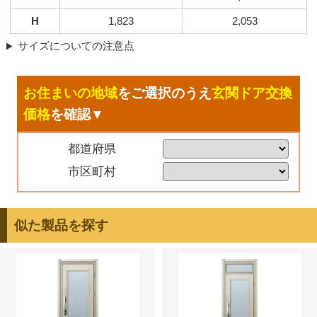
H
1,823
2,053
サイズについての注意点
お住まいの地域
をご選択のうえ
玄関ドア交換
価格
を確認▼
都道府県
市区町村
似た製品を探す