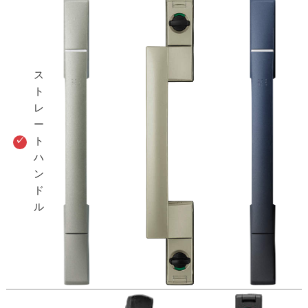
ス
ト
レ
ー
ト
ハ
ン
ド
ル