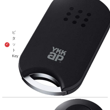
ピ
タ
ッ
ト
Key