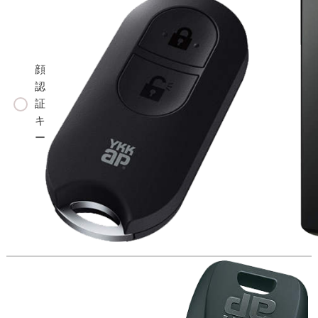
顔
認
証
キ
ー