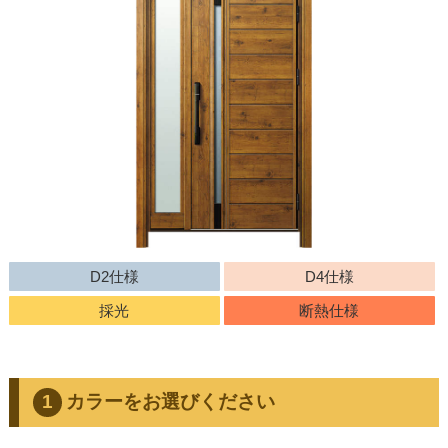
D2仕様
D4仕様
採光
断熱仕様
カラーをお選びください