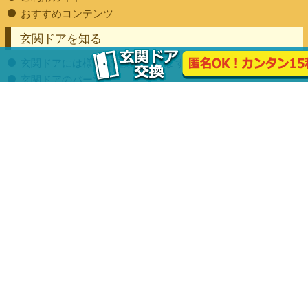
おすすめコンテンツ
玄関ドアを知る
玄関ドアには様々な種類があります
玄関ドアのパーツ
玄関ドア工事・修理について
玄関ドアでできる快適な暮らし
玄関ドアの気になる費用や保証
玄関ドアの防犯対策
玄関ドア交換に関するコラム
玄関ドアをメーカーで選ぶ
LIXIL
YKK AP
三協アルミ
街の玄関ドアやさんの実績
施工事例