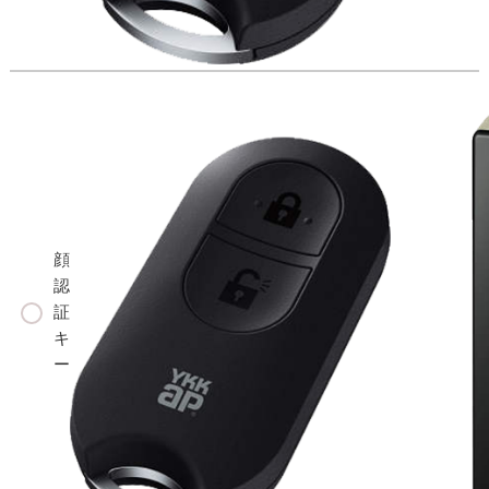
顔
認
証
キ
ー