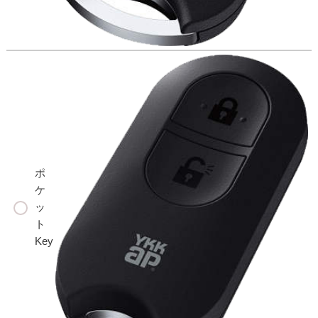
ポ
ケ
ッ
ト
Key