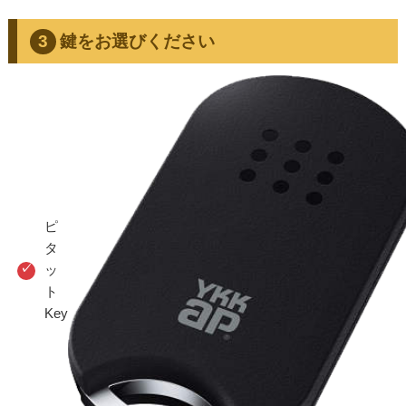
鍵をお選びください
ピ
タ
ッ
ト
Key