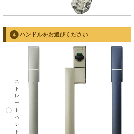
ハンドルをお選びください
ス
ト
レ
ー
ト
ハ
ン
ド