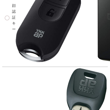
顔
認
証
キ
ー