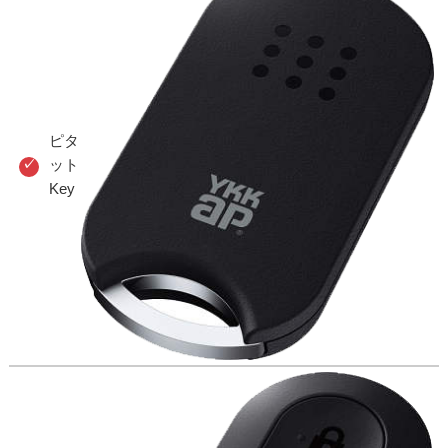
ピタ
ット
Key