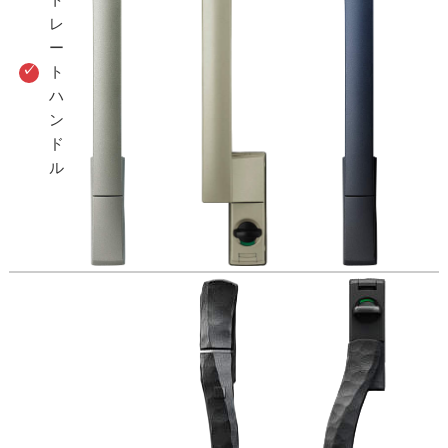
レ
ー
ト
ハ
ン
ド
ル