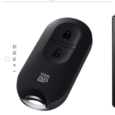
顔
認
証
キ
ー