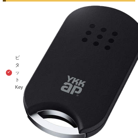
ピ
タ
ッ
ト
Key