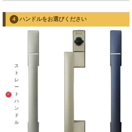
ハンドルをお選びください
ス
ト
レ
ー
ト
ハ
ン
ド
ル