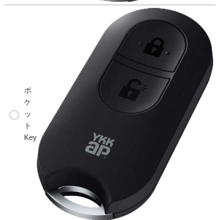
ポ
ケ
ッ
ト
Key