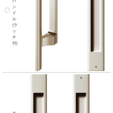
ハ
ン
ド
ル
(ラ
ッ
チ
付)