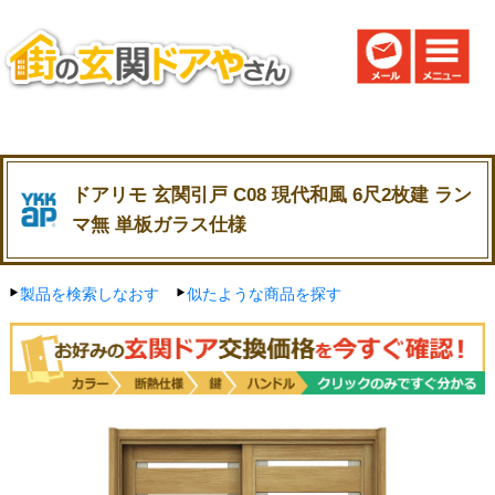
ドアリモ 玄関引戸 C08 現代和風 6尺2枚建 ラン
マ無 単板ガラス仕様
製品を検索しなおす
似たような商品を探す