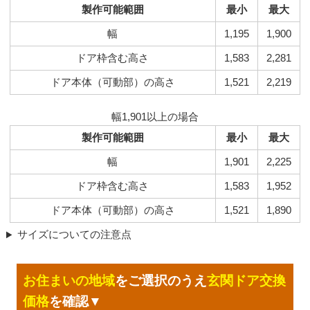
製作可能範囲
最小
最大
幅
1,195
1,900
ドア枠含む高さ
1,583
2,281
ドア本体（可動部）の高さ
1,521
2,219
幅1,901以上の場合
製作可能範囲
最小
最大
幅
1,901
2,225
ドア枠含む高さ
1,583
1,952
ドア本体（可動部）の高さ
1,521
1,890
サイズについての注意点
お住まいの地域
をご選択のうえ
玄関ドア交換
価格
を確認▼