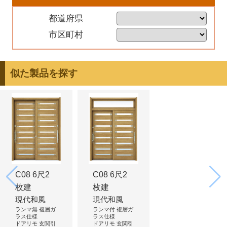
都道府県
市区町村
似た製品を探す
C08 6尺2
C08 6尺2
枚建
枚建
現代和風
現代和風
ランマ無 複層ガ
ランマ付 複層ガ
ラス仕様
ラス仕様
ドアリモ 玄関引
ドアリモ 玄関引