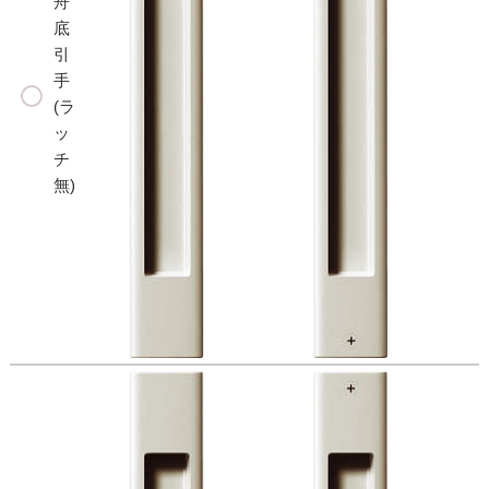
舟
底
引
手
(ラ
ッ
チ
無)