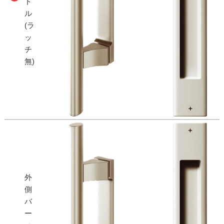
ド
ル
(ラ
ッ
チ
無)
外
側
バ
ー