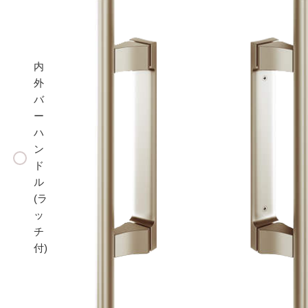
内
外
バ
ー
ハ
ン
ド
ル
(ラ
ッ
チ
付)