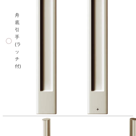
舟
底
引
手
(ラ
ッ
チ
付)