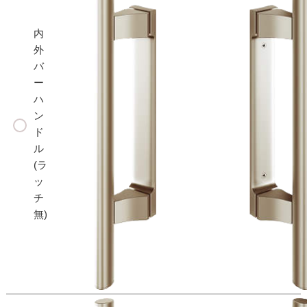
内
外
バ
ー
ハ
ン
ド
ル
(ラ
ッ
チ
無)