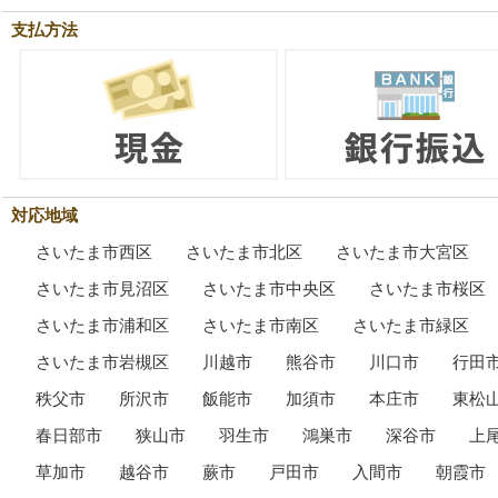
支払方法
対応地域
さいたま市西区
さいたま市北区
さいたま市大宮区
さいたま市見沼区
さいたま市中央区
さいたま市桜区
さいたま市浦和区
さいたま市南区
さいたま市緑区
さいたま市岩槻区
川越市
熊谷市
川口市
行田
秩父市
所沢市
飯能市
加須市
本庄市
東松
春日部市
狭山市
羽生市
鴻巣市
深谷市
上
草加市
越谷市
蕨市
戸田市
入間市
朝霞市