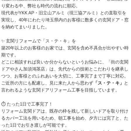
り変わる中、弊社も時代の流れに順応。
現代表がYKK AP・旧立山アルミ（現三協アルミ）との直取引を
実現し、40年にわたり埼玉県内のお客様に数多くの玄関ドア・窓
を納めてまいりました。
✨ 玄関リフォームで「ス・テ・キ」を
築20年以上のお客様のお家では、玄関を含め不具合が出やすい時
期です。
どこに相談すれば良いか分からないというお悩みに、「街の玄関
ドアやさん加須鴻茎店」は、先代からの技術とこだわりを継承し
つつ、お客様とのふれあいを大切に、工事完了まで丁寧に対応。
ご近所の方にも配慮し、見に来た人から思わず
「ス・テ・キ」
と
言われるような玄関ドアリフォーム工事を目指しています。
⏱️ たった1日で工事完了！
リフォーム玄関ドアは、既存の枠を残して新しいドアを取り付け
るカバー工法を用いるため、朝工事を始め、夕方には完了と、た
った1日でお引き渡しが可能です。