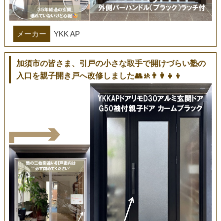
メーカー
YKK AP
加須市の皆さま、引戸の小さな取手で開けづらい塾の
入口を親子開き戸へ改修しました👥🚸👨‍👩‍👧‍👦