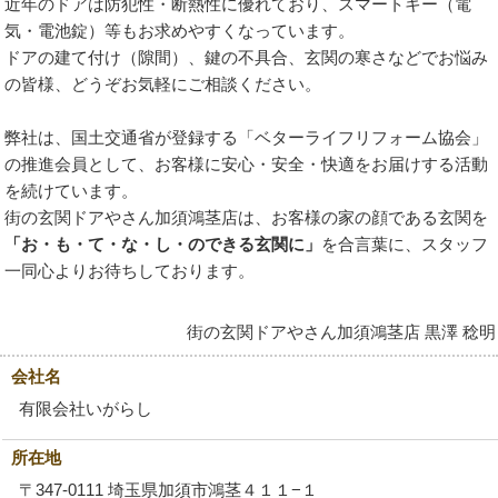
近年のドアは防犯性・断熱性に優れており、スマートキー（電
気・電池錠）等もお求めやすくなっています。
ドアの建て付け（隙間）、鍵の不具合、玄関の寒さなどでお悩み
の皆様、どうぞお気軽にご相談ください。
弊社は、国土交通省が登録する「ベターライフリフォーム協会」
の推進会員として、お客様に安心・安全・快適をお届けする活動
を続けています。
街の玄関ドアやさん加須鴻茎店は、お客様の家の顔である玄関を
「お・も・て・な・し・のできる玄関に」
を合言葉に、スタッフ
一同心よりお待ちしております。
街の玄関ドアやさん加須鴻茎店
黒澤 稔明
会社名
有限会社いがらし
所在地
〒347-0111 埼玉県加須市鴻茎４１１−１