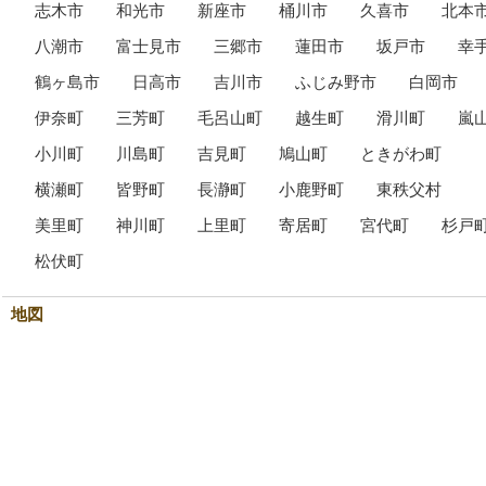
志木市
和光市
新座市
桶川市
久喜市
北本
八潮市
富士見市
三郷市
蓮田市
坂戸市
幸
鶴ヶ島市
日高市
吉川市
ふじみ野市
白岡市
伊奈町
三芳町
毛呂山町
越生町
滑川町
嵐
小川町
川島町
吉見町
鳩山町
ときがわ町
横瀬町
皆野町
長瀞町
小鹿野町
東秩父村
美里町
神川町
上里町
寄居町
宮代町
杉戸
松伏町
地図